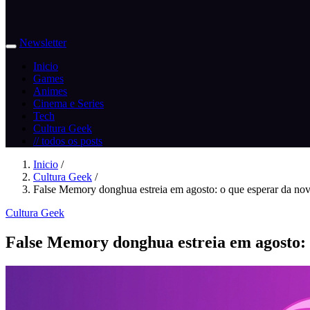
Newsletter
Inicio
Games
Animes
Cinema e Series
Tech
Cultura Geek
// todos os posts
Inicio
/
Cultura Geek
/
False Memory donghua estreia em agosto: o que esperar da nov.
Cultura Geek
False Memory donghua estreia em agosto: o