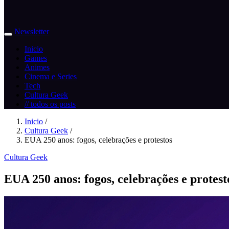
Newsletter
Inicio
Games
Animes
Cinema e Series
Tech
Cultura Geek
// todos os posts
Inicio
/
Cultura Geek
/
EUA 250 anos: fogos, celebrações e protestos
Cultura Geek
EUA 250 anos: fogos, celebrações e protest