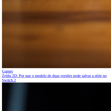
Games
Zelda 2D: Por que o modelo de duas versões pode salvar a série no
Switch 2