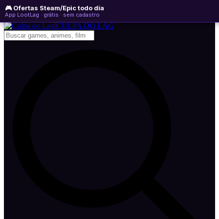
🎮 Ofertas Steam/Epic todo dia
sexta-feira, 07 de agosto de 2026
WhatsApp
Instagram
YouTube
App LootLag · grátis · sem cadastro
Newsletter
CULPA
DO
LAG