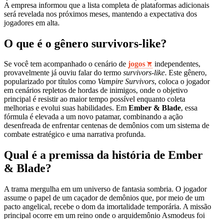
A empresa informou que a lista completa de plataformas adicionais
será revelada nos próximos meses, mantendo a expectativa dos
jogadores em alta.
O que é o gênero survivors-like?
Se você tem acompanhado o cenário de
jogos
independentes,
provavelmente já ouviu falar do termo
survivors-like
. Este gênero,
popularizado por títulos como
Vampire Survivors
, coloca o jogador
em cenários repletos de hordas de inimigos, onde o objetivo
principal é resistir ao maior tempo possível enquanto coleta
melhorias e evolui suas habilidades. Em
Ember & Blade
, essa
fórmula é elevada a um novo patamar, combinando a ação
desenfreada de enfrentar centenas de demônios com um sistema de
combate estratégico e uma narrativa profunda.
Qual é a premissa da história de Ember
& Blade?
A trama mergulha em um universo de fantasia sombria. O jogador
assume o papel de um caçador de demônios que, por meio de um
pacto angelical, recebe o dom da imortalidade temporária. A missão
principal ocorre em um reino onde o arquidemônio Asmodeus foi