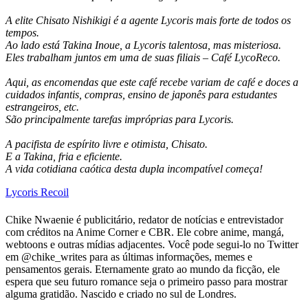
A elite Chisato Nishikigi é a agente Lycoris mais forte de todos os
tempos.
Ao lado está Takina Inoue, a Lycoris talentosa, mas misteriosa.
Eles trabalham juntos em uma de suas filiais – Café LycoReco.
Aqui, as encomendas que este café recebe variam de café e doces a
cuidados infantis, compras, ensino de japonês para estudantes
estrangeiros, etc.
São principalmente tarefas impróprias para Lycoris.
A pacifista de espírito livre e otimista, Chisato.
E a Takina, fria e eficiente.
A vida cotidiana caótica desta dupla incompatível começa!
Lycoris Recoil
Chike Nwaenie é publicitário, redator de notícias e entrevistador
com créditos na Anime Corner e CBR. Ele cobre anime, mangá,
webtoons e outras mídias adjacentes. Você pode segui-lo no Twitter
em @chike_writes para as últimas informações, memes e
pensamentos gerais. Eternamente grato ao mundo da ficção, ele
espera que seu futuro romance seja o primeiro passo para mostrar
alguma gratidão. Nascido e criado no sul de Londres.