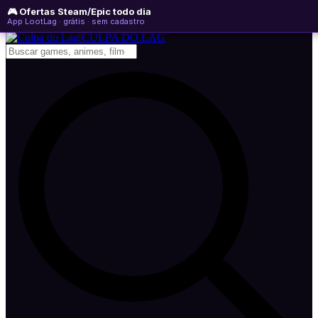
🎮 Ofertas Steam/Epic todo dia
domingo, 09 de agosto de 2026
WhatsApp
Instagram
YouTube
App LootLag · grátis · sem cadastro
Newsletter
CULPA
DO
LAG