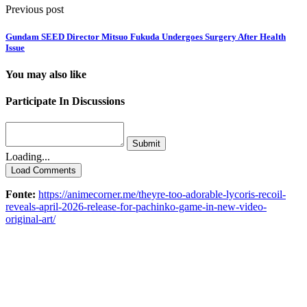
Previous post
Gundam SEED Director Mitsuo Fukuda Undergoes Surgery After Health
Issue
You may also like
Participate In Discussions
Submit
Loading...
Load Comments
Fonte:
https://animecorner.me/theyre-too-adorable-lycoris-recoil-
reveals-april-2026-release-for-pachinko-game-in-new-video-
original-art/