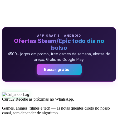
APP GRATIS · ANDROID
Ofertas Steam/Epic todo dia no
bolso
4500+ jogos em promo, free games da semana, alertas de
preço. Grátis no Google Play.
Baixar grátis →
Curtiu? Recebe as próximas no WhatsApp.
Games, animes, filmes e tech — as notas quentes direto no nosso
canal, sem depender de algoritmo.