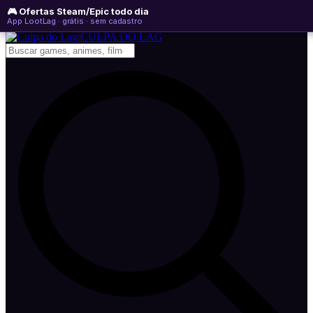
🎮 Ofertas Steam/Epic todo dia
sexta-feira, 07 de agosto de 2026
WhatsApp
Instagram
YouTube
App LootLag · grátis · sem cadastro
Newsletter
CULPA
DO
LAG