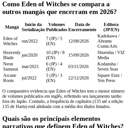
Como Eden of Witches se compara a
outros mangás que encerram em 2026?
Início da
Volumes
Data de
Editora
Mangá
Serialização
Publicados
Encerramento
(JP/EN)
Kadokawa /
Eden of
7 (JP) / 5
out/2022
12/08/2026
Abrams
Witches
(EN)
ComicArts
Heavenly
10 (JP) / 8
Shueisha / VIZ
jan/2020
15/09/2026
Blade
(EN)
Media
Neon
6 (JP) / 4
Kodansha /
mar/2021
03/11/2026
Samurai
(EN)
Seven Seas
Arcane
5 (JP) / 3
Square Enix /
jul/2022
22/12/2026
Roots
(EN)
Yen Press
O comparativo evidencia que Eden of Witches tem o menor número
de volumes publicados em inglês, refletindo seu lançamento tardio
fora do Japão. Contudo, a frequência de capítulos (135 até a edição
135 de Harta) está alinhada com a média dos títulos listados.
Quais são os principais elementos
narrativos que definem Eden of Witches?