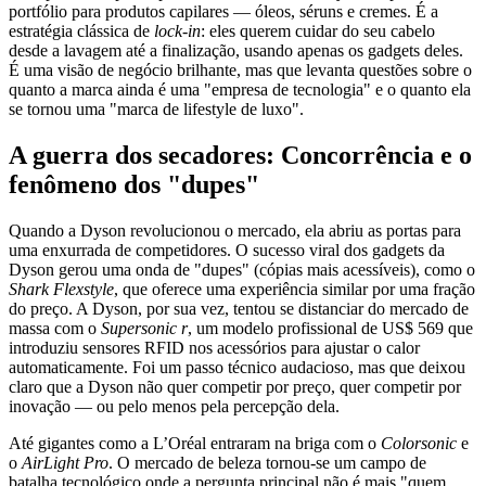
portfólio para produtos capilares — óleos, séruns e cremes. É a
estratégia clássica de
lock-in
: eles querem cuidar do seu cabelo
desde a lavagem até a finalização, usando apenas os gadgets deles.
É uma visão de negócio brilhante, mas que levanta questões sobre o
quanto a marca ainda é uma "empresa de tecnologia" e o quanto ela
se tornou uma "marca de lifestyle de luxo".
A guerra dos secadores: Concorrência e o
fenômeno dos "dupes"
Quando a Dyson revolucionou o mercado, ela abriu as portas para
uma enxurrada de competidores. O sucesso viral dos gadgets da
Dyson gerou uma onda de "dupes" (cópias mais acessíveis), como o
Shark Flexstyle
, que oferece uma experiência similar por uma fração
do preço. A Dyson, por sua vez, tentou se distanciar do mercado de
massa com o
Supersonic r
, um modelo profissional de US$ 569 que
introduziu sensores RFID nos acessórios para ajustar o calor
automaticamente. Foi um passo técnico audacioso, mas que deixou
claro que a Dyson não quer competir por preço, quer competir por
inovação — ou pelo menos pela percepção dela.
Até gigantes como a L’Oréal entraram na briga com o
Colorsonic
e
o
AirLight Pro
. O mercado de beleza tornou-se um campo de
batalha tecnológico onde a pergunta principal não é mais "quem