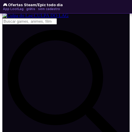
🎮 Ofertas Steam/Epic todo dia
sexta-feira, 07 de agosto de 2026
WhatsApp
Instagram
YouTube
App LootLag · grátis · sem cadastro
Newsletter
CULPA
DO
LAG