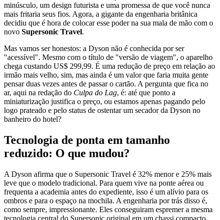
minúsculo, um design futurista e uma promessa de que você nunca
mais fritaria seus fios. Agora, a gigante da engenharia britânica
decidiu que é hora de colocar esse poder na sua mala de mão com o
novo
Supersonic Travel
.
Mas vamos ser honestos: a Dyson não é conhecida por ser
"acessível". Mesmo com o título de "versão de viagem", o aparelho
chega custando US$ 299,99. É uma redução de preço em relação ao
irmão mais velho, sim, mas ainda é um valor que faria muita gente
pensar duas vezes antes de passar o cartão. A pergunta que fica no
ar, aqui na redação do
Culpa do Lag
, é: até que ponto a
miniaturização justifica o preço, ou estamos apenas pagando pelo
logo prateado e pelo status de ostentar um secador da Dyson no
banheiro do hotel?
Tecnologia de ponta em tamanho
reduzido: O que mudou?
A Dyson afirma que o Supersonic Travel é 32% menor e 25% mais
leve que o modelo tradicional. Para quem vive na ponte aérea ou
frequenta a academia antes do expediente, isso é um alívio para os
ombros e para o espaço na mochila. A engenharia por trás disso é,
como sempre, impressionante. Eles conseguiram espremer a mesma
tecnologia central do Supersonic original em um chassi compacto