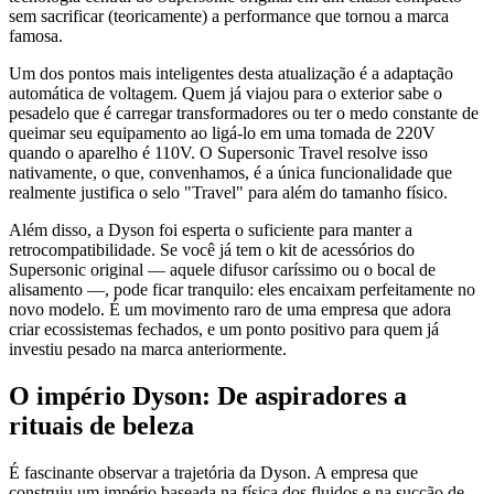
sem sacrificar (teoricamente) a performance que tornou a marca
famosa.
Um dos pontos mais inteligentes desta atualização é a adaptação
automática de voltagem. Quem já viajou para o exterior sabe o
pesadelo que é carregar transformadores ou ter o medo constante de
queimar seu equipamento ao ligá-lo em uma tomada de 220V
quando o aparelho é 110V. O Supersonic Travel resolve isso
nativamente, o que, convenhamos, é a única funcionalidade que
realmente justifica o selo "Travel" para além do tamanho físico.
Além disso, a Dyson foi esperta o suficiente para manter a
retrocompatibilidade. Se você já tem o kit de acessórios do
Supersonic original — aquele difusor caríssimo ou o bocal de
alisamento —, pode ficar tranquilo: eles encaixam perfeitamente no
novo modelo. É um movimento raro de uma empresa que adora
criar ecossistemas fechados, e um ponto positivo para quem já
investiu pesado na marca anteriormente.
O império Dyson: De aspiradores a
rituais de beleza
É fascinante observar a trajetória da Dyson. A empresa que
construiu um império baseada na física dos fluidos e na sucção de