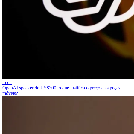
Tech
OpenAI speaker de US$300: o que justifica o preço e as peças
móveis?