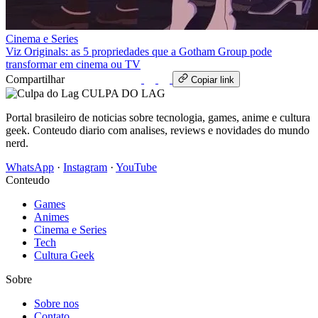
Cinema e Series
Viz Originals: as 5 propriedades que a Gotham Group pode
transformar em cinema ou TV
Compartilhar
WhatsApp
Copiar link
CULPA
DO
LAG
Portal brasileiro de noticias sobre tecnologia, games, anime e cultura
geek. Conteudo diario com analises, reviews e novidades do mundo
nerd.
WhatsApp
·
Instagram
·
YouTube
Conteudo
Games
Animes
Cinema e Series
Tech
Cultura Geek
Sobre
Sobre nos
Contato