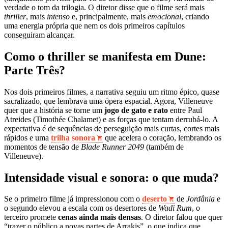
verdade o tom da trilogia. O diretor disse que o filme será mais
thriller
, mais
intenso
e, principalmente, mais
emocional
, criando
uma energia própria que nem os dois primeiros capítulos
conseguiram alcançar.
Como o thriller se manifesta em Dune:
Parte Três?
Nos dois primeiros filmes, a narrativa seguiu um ritmo épico, quase
sacralizado, que lembrava uma ópera espacial. Agora, Villeneuve
quer que a história se torne um
jogo de gato e rato
entre Paul
Atreides (Timothée Chalamet) e as forças que tentam derrubá‑lo. A
expectativa é de sequências de perseguição mais curtas, cortes mais
rápidos e uma
trilha sonora
que acelera o coração, lembrando os
momentos de tensão de
Blade Runner 2049
(também de
Villeneuve).
Intensidade visual e sonora: o que muda?
Se o primeiro filme já impressionou com o
deserto
de
Jordânia
e
o segundo elevou a escala com os desertores de
Wadi Rum
, o
terceiro promete
cenas ainda mais densas
. O diretor falou que quer
“trazer o público a novas partes de Arrakis”, o que indica que