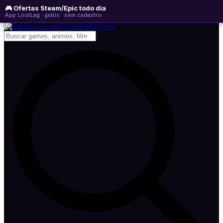
🎮 Ofertas Steam/Epic todo dia
sexta-feira, 07 de agosto de 2026
WhatsApp
Instagram
YouTube
App LootLag · grátis · sem cadastro
Newsletter
CULPA
DO
LAG