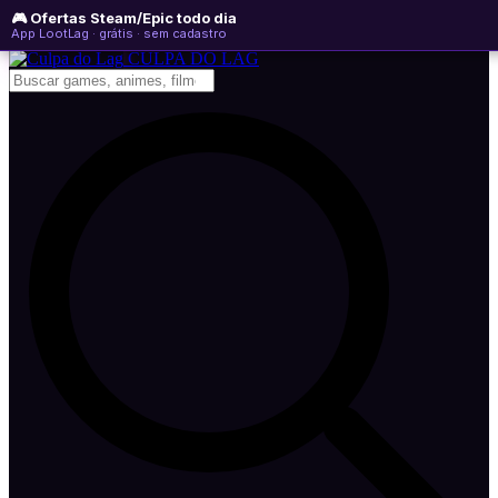
🎮 Ofertas Steam/Epic todo dia
domingo, 09 de agosto de 2026
WhatsApp
Instagram
YouTube
App LootLag · grátis · sem cadastro
Newsletter
CULPA
DO
LAG