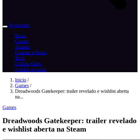
Newsletter
Inicio
Games
Animes
Cinema e Series
Tech
Cultura Geek
// todos os posts
Inicio
/
Games
/
Dreadwoods Gatekeeper: trailer revelado e wishlist aberta
na...
Games
Dreadwoods Gatekeeper: trailer revelado
e wishlist aberta na Steam