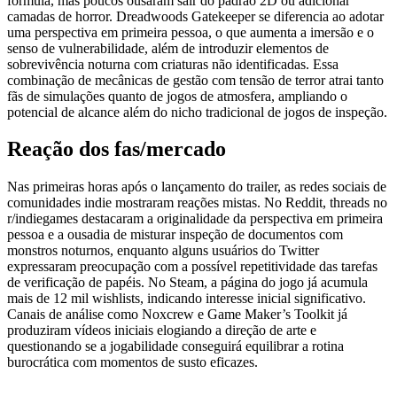
fórmula, mas poucos ousaram sair do padrão 2D ou adicionar
camadas de horror. Dreadwoods Gatekeeper se diferencia ao adotar
uma perspectiva em primeira pessoa, o que aumenta a imersão e o
senso de vulnerabilidade, além de introduzir elementos de
sobrevivência noturna com criaturas não identificadas. Essa
combinação de mecânicas de gestão com tensão de terror atrai tanto
fãs de simulações quanto de jogos de atmosfera, ampliando o
potencial de alcance além do nicho tradicional de jogos de inspeção.
Reação dos fas/mercado
Nas primeiras horas após o lançamento do trailer, as redes sociais de
comunidades indie mostraram reações mistas. No Reddit, threads no
r/indiegames destacaram a originalidade da perspectiva em primeira
pessoa e a ousadia de misturar inspeção de documentos com
monstros noturnos, enquanto alguns usuários do Twitter
expressaram preocupação com a possível repetitividade das tarefas
de verificação de papéis. No Steam, a página do jogo já acumula
mais de 12 mil wishlists, indicando interesse inicial significativo.
Canais de análise como Noxcrew e Game Maker’s Toolkit já
produziram vídeos iniciais elogiando a direção de arte e
questionando se a jogabilidade conseguirá equilibrar a rotina
burocrática com momentos de susto eficazes.