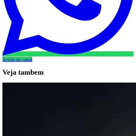
Seguir no canal
Veja
tambem