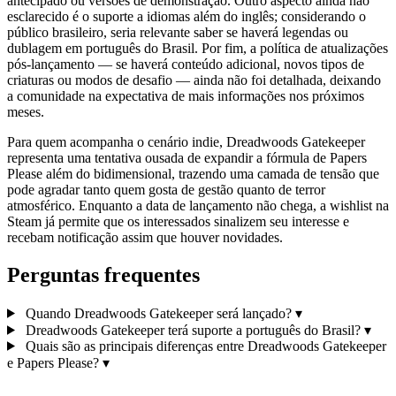
antecipado ou versões de demonstração. Outro aspecto ainda não
esclarecido é o suporte a idiomas além do inglês; considerando o
público brasileiro, seria relevante saber se haverá legendas ou
dublagem em português do Brasil. Por fim, a política de atualizações
pós‑lançamento — se haverá conteúdo adicional, novos tipos de
criaturas ou modos de desafio — ainda não foi detalhada, deixando
a comunidade na expectativa de mais informações nos próximos
meses.
Para quem acompanha o cenário indie, Dreadwoods Gatekeeper
representa uma tentativa ousada de expandir a fórmula de Papers
Please além do bidimensional, trazendo uma camada de tensão que
pode agradar tanto quem gosta de gestão quanto de terror
atmosférico. Enquanto a data de lançamento não chega, a wishlist na
Steam já permite que os interessados sinalizem seu interesse e
recebam notificação assim que houver novidades.
Perguntas frequentes
Quando Dreadwoods Gatekeeper será lançado?
▾
Dreadwoods Gatekeeper terá suporte a português do Brasil?
▾
Quais são as principais diferenças entre Dreadwoods Gatekeeper
e Papers Please?
▾