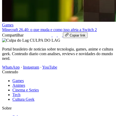
Games
Minecraft 26.40: o que muda e como isso afeta a Switch 2
Compartilhar
WhatsApp
Copiar link
CULPA
DO
LAG
Portal brasileiro de noticias sobre tecnologia, games, anime e cultura
geek. Conteudo diario com analises, reviews e novidades do mundo
nerd.
WhatsApp
·
Instagram
·
YouTube
Conteudo
Games
Animes
Cinema e Series
Tech
Cultura Geek
Sobre