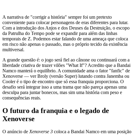
A narrativa de "corrigir a história" sempre foi um pretexto
conveniente para colocar personagens de eras diferentes para lutar.
Com a introdução dos Anjos e dos Deuses da Destruição, o escopo
da Patrulha do Tempo pode se expandir para além das linhas
temporais de Z. Podemos estar falando de uma ameaça que coloca
em risco não apenas o passado, mas o próprio tecido da existência
multiversal.
A grande questão é: o jogo será fiel ao cânone ou continuará com a
liberdade criativa de trazer vilões "What If"? Acredito que a Bandai
Namco manterá o equilíbrio. A comunidade ama o fator "fanfic" de
Xenoverse — ver Broly (versão Super) lutando contra Janemba ou
Cooler é o tipo de encontro que só essa franquia proporciona. O
desafio será integrar isso a uma trama que não pareça apenas uma
desculpa para juntar bonecos, mas sim uma história com peso e
consequências reais.
O futuro da franquia e o legado de
Xenoverse
O anúncio de
Xenoverse 3
coloca a Bandai Namco em uma posição