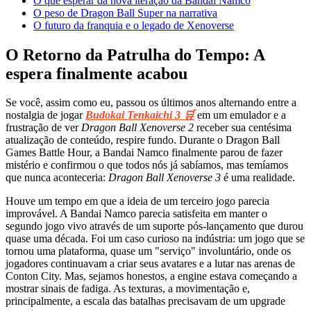
O que esperar da nova iteração da Bandai Namco
O peso de Dragon Ball Super na narrativa
O futuro da franquia e o legado de Xenoverse
O Retorno da Patrulha do Tempo: A
espera finalmente acabou
Se você, assim como eu, passou os últimos anos alternando entre a
nostalgia de jogar
Budokai Tenkaichi 3 🛒
em um emulador e a
frustração de ver
Dragon Ball Xenoverse 2
receber sua centésima
atualização de conteúdo, respire fundo. Durante o Dragon Ball
Games Battle Hour, a Bandai Namco finalmente parou de fazer
mistério e confirmou o que todos nós já sabíamos, mas temíamos
que nunca aconteceria:
Dragon Ball Xenoverse 3
é uma realidade.
Houve um tempo em que a ideia de um terceiro jogo parecia
improvável. A Bandai Namco parecia satisfeita em manter o
segundo jogo vivo através de um suporte pós-lançamento que durou
quase uma década. Foi um caso curioso na indústria: um jogo que se
tornou uma plataforma, quase um "serviço" involuntário, onde os
jogadores continuavam a criar seus avatares e a lutar nas arenas de
Conton City. Mas, sejamos honestos, a engine estava começando a
mostrar sinais de fadiga. As texturas, a movimentação e,
principalmente, a escala das batalhas precisavam de um upgrade