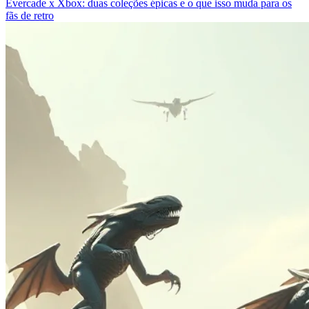
Evercade x Xbox: duas coleções épicas e o que isso muda para os
fãs de retro