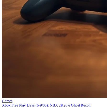
Games
Xbox Free Play Days (6‑9/08): NBA 2K26 e Ghost Recon