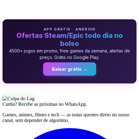
APP GRATIS · ANDROID
Ofertas Steam/Epic todo dia no
bolso
4500+ jogos em promo, free games da semana, alertas de
preço. Grátis no Google Play.
Baixar grátis →
Curtiu? Recebe as próximas no WhatsApp.
Games, animes, filmes e tech — as notas quentes direto no nosso
canal, sem depender de algoritmo.