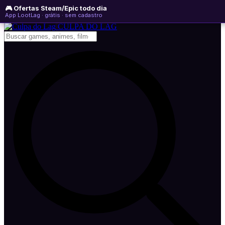
🎮 Ofertas Steam/Epic todo dia
quinta-feira, 06 de agosto de 2026
WhatsApp
Instagram
YouTube
App LootLag · grátis · sem cadastro
Newsletter
CULPA
DO
LAG