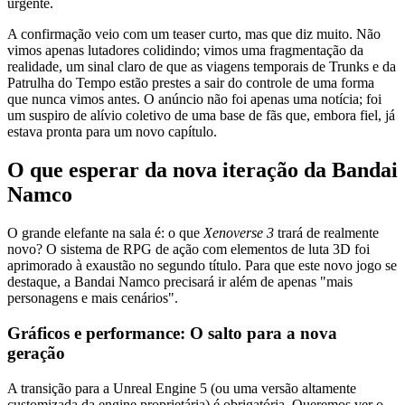
urgente.
A confirmação veio com um teaser curto, mas que diz muito. Não
vimos apenas lutadores colidindo; vimos uma fragmentação da
realidade, um sinal claro de que as viagens temporais de Trunks e da
Patrulha do Tempo estão prestes a sair do controle de uma forma
que nunca vimos antes. O anúncio não foi apenas uma notícia; foi
um suspiro de alívio coletivo de uma base de fãs que, embora fiel, já
estava pronta para um novo capítulo.
O que esperar da nova iteração da Bandai
Namco
O grande elefante na sala é: o que
Xenoverse 3
trará de realmente
novo? O sistema de RPG de ação com elementos de luta 3D foi
aprimorado à exaustão no segundo título. Para que este novo jogo se
destaque, a Bandai Namco precisará ir além de apenas "mais
personagens e mais cenários".
Gráficos e performance: O salto para a nova
geração
A transição para a Unreal Engine 5 (ou uma versão altamente
customizada da engine proprietária) é obrigatória. Queremos ver o