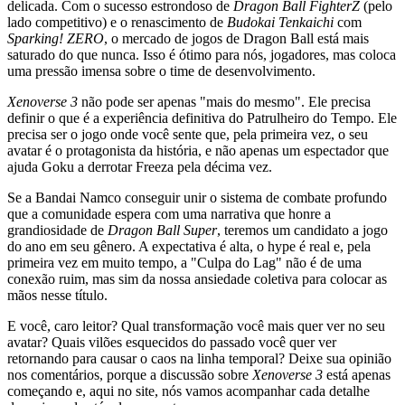
delicada. Com o sucesso estrondoso de
Dragon Ball FighterZ
(pelo
lado competitivo) e o renascimento de
Budokai Tenkaichi
com
Sparking! ZERO
, o mercado de jogos de Dragon Ball está mais
saturado do que nunca. Isso é ótimo para nós, jogadores, mas coloca
uma pressão imensa sobre o time de desenvolvimento.
Xenoverse 3
não pode ser apenas "mais do mesmo". Ele precisa
definir o que é a experiência definitiva do Patrulheiro do Tempo. Ele
precisa ser o jogo onde você sente que, pela primeira vez, o seu
avatar é o protagonista da história, e não apenas um espectador que
ajuda Goku a derrotar Freeza pela décima vez.
Se a Bandai Namco conseguir unir o sistema de combate profundo
que a comunidade espera com uma narrativa que honre a
grandiosidade de
Dragon Ball Super
, teremos um candidato a jogo
do ano em seu gênero. A expectativa é alta, o hype é real e, pela
primeira vez em muito tempo, a "Culpa do Lag" não é de uma
conexão ruim, mas sim da nossa ansiedade coletiva para colocar as
mãos nesse título.
E você, caro leitor? Qual transformação você mais quer ver no seu
avatar? Quais vilões esquecidos do passado você quer ver
retornando para causar o caos na linha temporal? Deixe sua opinião
nos comentários, porque a discussão sobre
Xenoverse 3
está apenas
começando e, aqui no site, nós vamos acompanhar cada detalhe