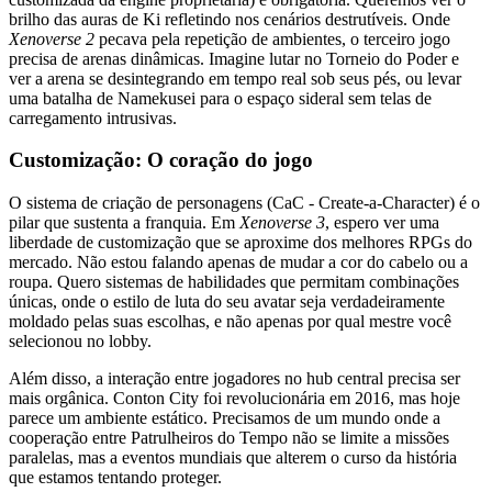
brilho das auras de Ki refletindo nos cenários destrutíveis. Onde
Xenoverse 2
pecava pela repetição de ambientes, o terceiro jogo
precisa de arenas dinâmicas. Imagine lutar no Torneio do Poder e
ver a arena se desintegrando em tempo real sob seus pés, ou levar
uma batalha de Namekusei para o espaço sideral sem telas de
carregamento intrusivas.
Customização: O coração do jogo
O sistema de criação de personagens (CaC - Create-a-Character) é o
pilar que sustenta a franquia. Em
Xenoverse 3
, espero ver uma
liberdade de customização que se aproxime dos melhores RPGs do
mercado. Não estou falando apenas de mudar a cor do cabelo ou a
roupa. Quero sistemas de habilidades que permitam combinações
únicas, onde o estilo de luta do seu avatar seja verdadeiramente
moldado pelas suas escolhas, e não apenas por qual mestre você
selecionou no lobby.
Além disso, a interação entre jogadores no hub central precisa ser
mais orgânica. Conton City foi revolucionária em 2016, mas hoje
parece um ambiente estático. Precisamos de um mundo onde a
cooperação entre Patrulheiros do Tempo não se limite a missões
paralelas, mas a eventos mundiais que alterem o curso da história
que estamos tentando proteger.