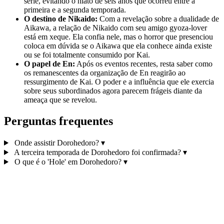
série, evitando o hiato de seis anos que ocorreu entre a
primeira e a segunda temporada.
O destino de Nikaido:
Com a revelação sobre a dualidade de
Aikawa, a relação de Nikaido com seu amigo gyoza-lover
está em xeque. Ela confia nele, mas o horror que presenciou
coloca em dúvida se o Aikawa que ela conhece ainda existe
ou se foi totalmente consumido por Kai.
O papel de En:
Após os eventos recentes, resta saber como
os remanescentes da organização de En reagirão ao
ressurgimento de Kai. O poder e a influência que ele exercia
sobre seus subordinados agora parecem frágeis diante da
ameaça que se revelou.
Perguntas frequentes
Onde assistir Dorohedoro?
▾
A terceira temporada de Dorohedoro foi confirmada?
▾
O que é o 'Hole' em Dorohedoro?
▾