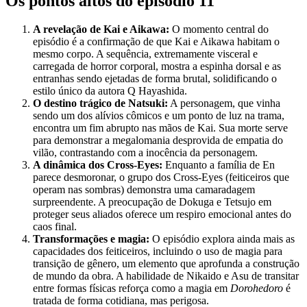
Os pontos altos do episódio 11
A revelação de Kai e Aikawa:
O momento central do
episódio é a confirmação de que Kai e Aikawa habitam o
mesmo corpo. A sequência, extremamente visceral e
carregada de horror corporal, mostra a espinha dorsal e as
entranhas sendo ejetadas de forma brutal, solidificando o
estilo único da autora Q Hayashida.
O destino trágico de Natsuki:
A personagem, que vinha
sendo um dos alívios cômicos e um ponto de luz na trama,
encontra um fim abrupto nas mãos de Kai. Sua morte serve
para demonstrar a megalomania desprovida de empatia do
vilão, contrastando com a inocência da personagem.
A dinâmica dos Cross-Eyes:
Enquanto a família de En
parece desmoronar, o grupo dos Cross-Eyes (feiticeiros que
operam nas sombras) demonstra uma camaradagem
surpreendente. A preocupação de Dokuga e Tetsujo em
proteger seus aliados oferece um respiro emocional antes do
caos final.
Transformações e magia:
O episódio explora ainda mais as
capacidades dos feiticeiros, incluindo o uso de magia para
transição de gênero, um elemento que aprofunda a construção
de mundo da obra. A habilidade de Nikaido e Asu de transitar
entre formas físicas reforça como a magia em
Dorohedoro
é
tratada de forma cotidiana, mas perigosa.