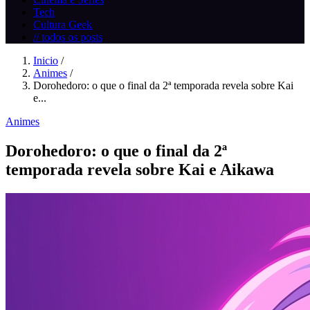
Tech
Cultura Geek
// todos os posts
Inicio
/
Animes
/
Dorohedoro: o que o final da 2ª temporada revela sobre Kai
e...
Animes
Dorohedoro: o que o final da 2ª
temporada revela sobre Kai e Aikawa