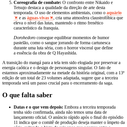
Coreografia de combate:
O confronto entre Nikaido e
Tetsujo destaca a qualidade da direção de arte desta
temporada. O uso de elementos ambientais, como o
aquário
e as
águas-vivas
, cria uma atmosfera claustrofóbica que
eleva o nível das lutas, mantendo o ritmo frenético
característico da franquia.
Dorohedoro
consegue equilibrar momentos de humor
pastelão, como o sangue jorrando de forma cartunesca
durante uma luta séria, com o horror visceral que define
a essência da obra de Q Hayashida.
A transição do mangá para a tela tem sido elogiada por preservar a
energia caótica e o design de personagens singular. O fato de
estarmos aproximadamente na metade da história original, com a 13ª
edição de um total de 23 volumes adaptada, sugere que a terceira
temporada será um passo crucial para o encerramento da saga.
O que falta saber
Datas e o que vem depois:
Embora a terceira temporada
tenha sido confirmada, ainda não temos uma data de
lançamento oficial. O anúncio rápido após o final do episódio
11 indica que o comitê de produção deseja manter o ímpeto da