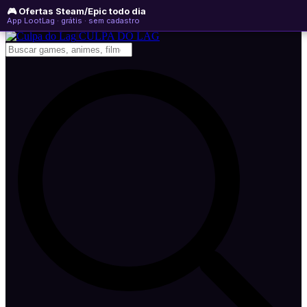
🎮 Ofertas Steam/Epic todo dia
sábado, 08 de agosto de 2026
WhatsApp
Instagram
YouTube
App LootLag · grátis · sem cadastro
Newsletter
CULPA
DO
LAG