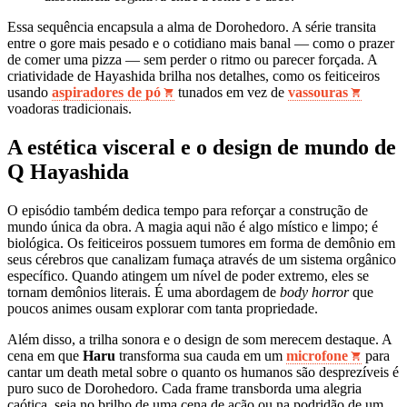
Essa sequência encapsula a alma de Dorohedoro. A série transita
entre o gore mais pesado e o cotidiano mais banal — como o prazer
de comer uma pizza — sem perder o ritmo ou parecer forçada. A
criatividade de Hayashida brilha nos detalhes, como os feiticeiros
usando
aspiradores de pó
tunados em vez de
vassouras
voadoras tradicionais.
A estética visceral e o design de mundo de
Q Hayashida
O episódio também dedica tempo para reforçar a construção de
mundo única da obra. A magia aqui não é algo místico e limpo; é
biológica. Os feiticeiros possuem tumores em forma de demônio em
seus cérebros que canalizam fumaça através de um sistema orgânico
específico. Quando atingem um nível de poder extremo, eles se
tornam demônios literais. É uma abordagem de
body horror
que
poucos animes ousam explorar com tanta propriedade.
Além disso, a trilha sonora e o design de som merecem destaque. A
cena em que
Haru
transforma sua cauda em um
microfone
para
cantar um death metal sobre o quanto os humanos são desprezíveis é
puro suco de Dorohedoro. Cada frame transborda uma alegria
caótica, seja no brilho de uma cena de ação ou na podridão de um