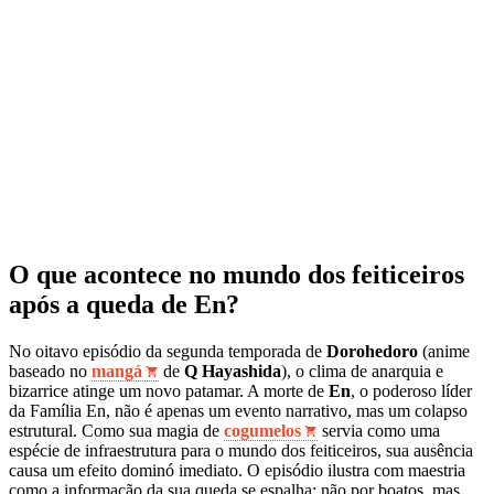
O que acontece no mundo dos feiticeiros
após a queda de En?
No oitavo episódio da segunda temporada de
Dorohedoro
(anime
baseado no
mangá
de
Q Hayashida
), o clima de anarquia e
bizarrice atinge um novo patamar. A morte de
En
, o poderoso líder
da Família En, não é apenas um evento narrativo, mas um colapso
estrutural. Como sua magia de
cogumelos
servia como uma
espécie de infraestrutura para o mundo dos feiticeiros, sua ausência
causa um efeito dominó imediato. O episódio ilustra com maestria
como a informação da sua queda se espalha: não por boatos, mas