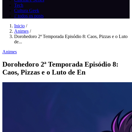
Tech
Cultura Geek
// todos os posts
Inicio
/
Animes
/
Dorohedoro 2ª Temporada Episódio 8: Caos, Pizzas e o Luto
de...
Animes
Dorohedoro 2ª Temporada Episódio 8:
Caos, Pizzas e o Luto de En