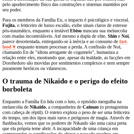
pelo apodrecimento físico das construções e sistemas mantidos por
seu poder.
Para os membros da Família En, o impacto é psicológico e visceral.
Fujita
, o feiticeiro de baixo escalão, exibe sinais claros de estresse
pós-traumático, enquanto a instável
Ebisu
mascara sua melancolia
com risadas incontroláveis. Até mesmo a dupla de elite,
Shin
e
Noi
,
parece desorientada, entregando-se à inércia e ao consumo de
fast-
food
enquanto tentam processar a perda. A confissão de Noi,
chamando En de "idiota arrogante de cogumelo", humaniza a
relação entre eles, mostrando que, apesar da lealdade, as facções em
Dorohedoro são movidas por sentimentos complexos e nem sempre
puramente heróicos ou vilanescos.
O trauma de Nikaido e o perigo do efeito
borboleta
Enquanto a Família En lida com o luto, o episódio mergulha na
melancolia de
Nikaido
, a companheira de
Caiman
(o protagonista
com cabeça de réptil). O roteiro explora o peso de ser uma feiticeira
do tempo, um dos tipos mais raros e perigosos de magia. Através de
flashbacks, vemos que os poderes de Nikaido são uma caixa preta
que ela própria teme abrir. A incapacidade de uma criança em
compreender as ramificações de alterar o passado resultou em