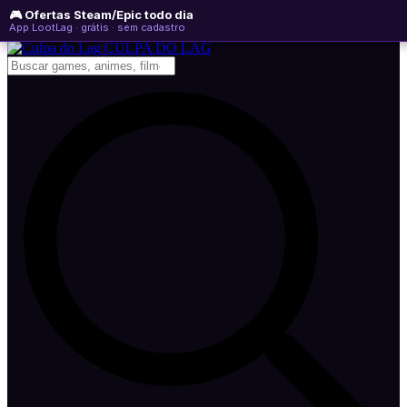
🎮 Ofertas Steam/Epic todo dia
sexta-feira, 07 de agosto de 2026
WhatsApp
Instagram
YouTube
App LootLag · grátis · sem cadastro
Newsletter
CULPA
DO
LAG