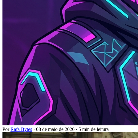
Por
Rafa Bytes
·
08 de maio de 2026
·
5 min de leitura