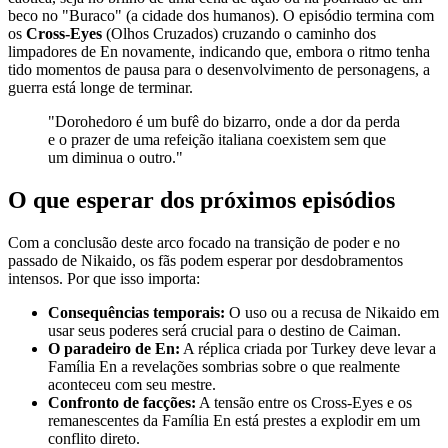
beco no "Buraco" (a cidade dos humanos). O episódio termina com
os
Cross-Eyes
(Olhos Cruzados) cruzando o caminho dos
limpadores de En novamente, indicando que, embora o ritmo tenha
tido momentos de pausa para o desenvolvimento de personagens, a
guerra está longe de terminar.
"Dorohedoro é um bufê do bizarro, onde a dor da perda
e o prazer de uma refeição italiana coexistem sem que
um diminua o outro."
O que esperar dos próximos episódios
Com a conclusão deste arco focado na transição de poder e no
passado de Nikaido, os fãs podem esperar por desdobramentos
intensos. Por que isso importa:
Consequências temporais:
O uso ou a recusa de Nikaido em
usar seus poderes será crucial para o destino de Caiman.
O paradeiro de En:
A réplica criada por Turkey deve levar a
Família En a revelações sombrias sobre o que realmente
aconteceu com seu mestre.
Confronto de facções:
A tensão entre os Cross-Eyes e os
remanescentes da Família En está prestes a explodir em um
conflito direto.