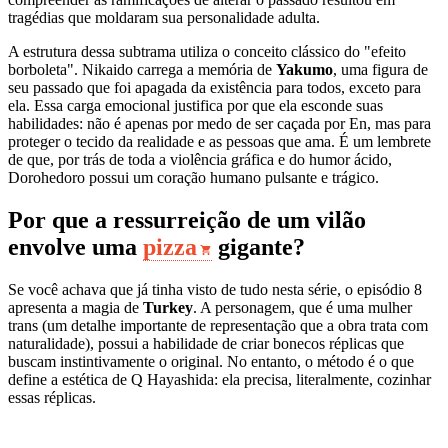
tragédias que moldaram sua personalidade adulta.
A estrutura dessa subtrama utiliza o conceito clássico do "efeito
borboleta". Nikaido carrega a memória de
Yakumo
, uma figura de
seu passado que foi apagada da existência para todos, exceto para
ela. Essa carga emocional justifica por que ela esconde suas
habilidades: não é apenas por medo de ser caçada por En, mas para
proteger o tecido da realidade e as pessoas que ama. É um lembrete
de que, por trás de toda a violência gráfica e do humor ácido,
Dorohedoro possui um coração humano pulsante e trágico.
Por que a ressurreição de um vilão
envolve uma
pizza
gigante?
Se você achava que já tinha visto de tudo nesta série, o episódio 8
apresenta a magia de
Turkey
. A personagem, que é uma mulher
trans (um detalhe importante de representação que a obra trata com
naturalidade), possui a habilidade de criar bonecos réplicas que
buscam instintivamente o original. No entanto, o método é o que
define a estética de Q Hayashida: ela precisa, literalmente, cozinhar
essas réplicas.