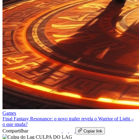
Games
Final Fantasy Resonance: o novo trailer revela o Warrior of Light –
o que muda?
Compartilhar
WhatsApp
Copiar link
CULPA
DO
LAG