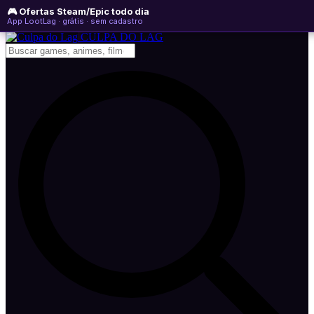
🎮 Ofertas Steam/Epic todo dia
domingo, 09 de agosto de 2026
WhatsApp
Instagram
YouTube
App LootLag · grátis · sem cadastro
Newsletter
CULPA
DO
LAG