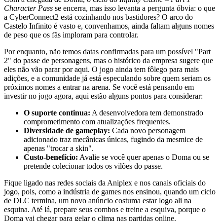
Character Pass
se encerra, mas isso levanta a pergunta óbvia: o que
a CyberConnect2 está cozinhando nos bastidores? O arco do
Castelo Infinito é vasto e, convenhamos, ainda faltam alguns nomes
de peso que os fãs imploram para controlar.
Por enquanto, não temos datas confirmadas para um possível "Part
2" do passe de personagens, mas o histórico da empresa sugere que
eles não vão parar por aqui. O jogo ainda tem fôlego para mais
adições, e a comunidade já está especulando sobre quem seriam os
próximos nomes a entrar na arena. Se você está pensando em
investir no jogo agora, aqui estão alguns pontos para considerar:
O suporte continua:
A desenvolvedora tem demonstrado
comprometimento com atualizações frequentes.
Diversidade de gameplay:
Cada novo personagem
adicionado traz mecânicas únicas, fugindo da mesmice de
apenas "trocar a skin".
Custo-benefício:
Avalie se você quer apenas o Doma ou se
pretende colecionar todos os vilões do passe.
Fique ligado nas redes sociais da Aniplex e nos canais oficiais do
jogo, pois, como a indústria de games nos ensinou, quando um ciclo
de DLC termina, um novo anúncio costuma estar logo ali na
esquina. Até lá, prepare seus combos e treine a esquiva, porque o
Doma vai chegar para gelar o clima nas partidas online.