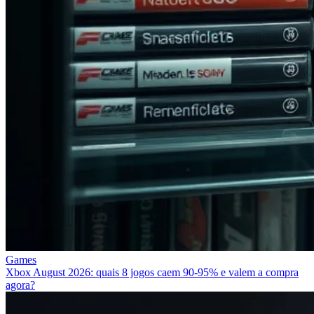
Games
Xbox August 2026: quais 8 jogos caem 90‑95% e valem a compra
agora?