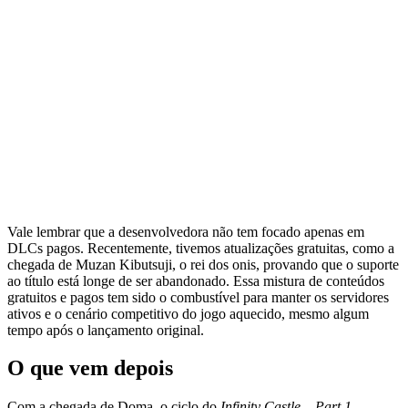
Vale lembrar que a desenvolvedora não tem focado apenas em
DLCs pagos. Recentemente, tivemos atualizações gratuitas, como a
chegada de Muzan Kibutsuji, o rei dos onis, provando que o suporte
ao título está longe de ser abandonado. Essa mistura de conteúdos
gratuitos e pagos tem sido o combustível para manter os servidores
ativos e o cenário competitivo do jogo aquecido, mesmo algum
tempo após o lançamento original.
O que vem depois
Com a chegada de Doma, o ciclo do
Infinity Castle – Part 1