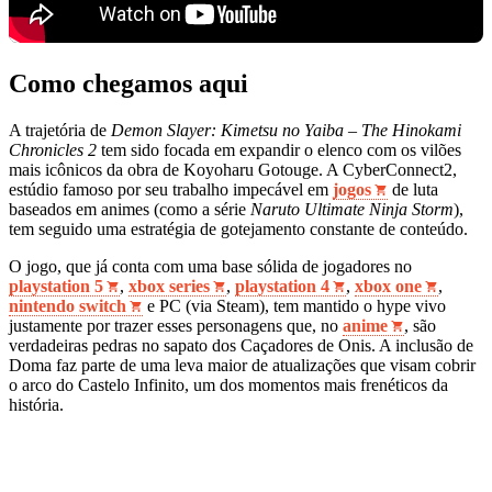
Como chegamos aqui
A trajetória de
Demon Slayer: Kimetsu no Yaiba – The Hinokami
Chronicles 2
tem sido focada em expandir o elenco com os vilões
mais icônicos da obra de Koyoharu Gotouge. A CyberConnect2,
estúdio famoso por seu trabalho impecável em
jogos
de luta
baseados em animes (como a série
Naruto Ultimate Ninja Storm
),
tem seguido uma estratégia de gotejamento constante de conteúdo.
O jogo, que já conta com uma base sólida de jogadores no
playstation 5
,
xbox series
,
playstation 4
,
xbox one
,
nintendo switch
e PC (via Steam), tem mantido o hype vivo
justamente por trazer esses personagens que, no
anime
, são
verdadeiras pedras no sapato dos Caçadores de Onis. A inclusão de
Doma faz parte de uma leva maior de atualizações que visam cobrir
o arco do Castelo Infinito, um dos momentos mais frenéticos da
história.