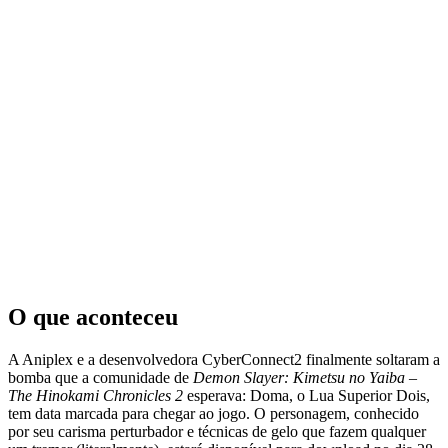
O que aconteceu
A Aniplex e a desenvolvedora CyberConnect2 finalmente soltaram a
bomba que a comunidade de
Demon Slayer: Kimetsu no Yaiba –
The Hinokami Chronicles 2
esperava: Doma, o Lua Superior Dois,
tem data marcada para chegar ao jogo. O personagem, conhecido
por seu carisma perturbador e técnicas de gelo que fazem qualquer