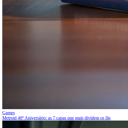
Games
Metroid 40º Aniversário: as 7 capas que mais dividem os fãs