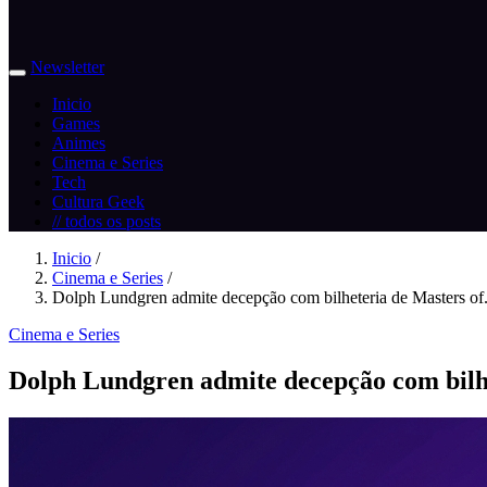
Newsletter
Inicio
Games
Animes
Cinema e Series
Tech
Cultura Geek
// todos os posts
Inicio
/
Cinema e Series
/
Dolph Lundgren admite decepção com bilheteria de Masters of.
Cinema e Series
Dolph Lundgren admite decepção com bilhe