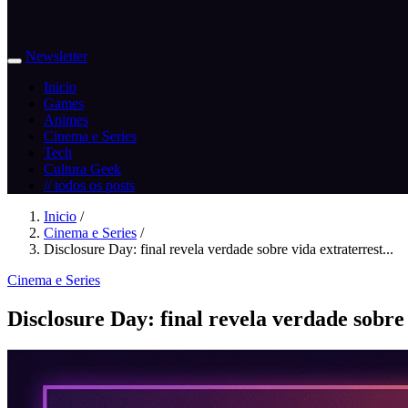
Newsletter
Inicio
Games
Animes
Cinema e Series
Tech
Cultura Geek
// todos os posts
Inicio
/
Cinema e Series
/
Disclosure Day: final revela verdade sobre vida extraterrest...
Cinema e Series
Disclosure Day: final revela verdade sobre