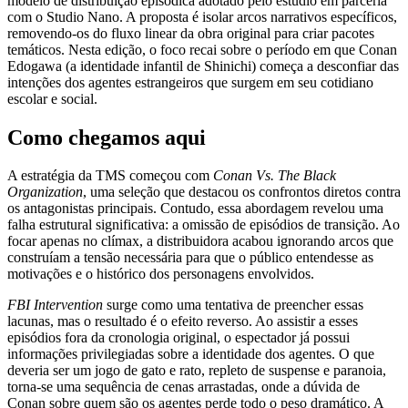
modelo de distribuição episódica adotado pelo estúdio em parceria
com o Studio Nano. A proposta é isolar arcos narrativos específicos,
removendo-os do fluxo linear da obra original para criar pacotes
temáticos. Nesta edição, o foco recai sobre o período em que Conan
Edogawa (a identidade infantil de Shinichi) começa a desconfiar das
intenções dos agentes estrangeiros que surgem em seu cotidiano
escolar e social.
Como chegamos aqui
A estratégia da TMS começou com
Conan Vs. The Black
Organization
, uma seleção que destacou os confrontos diretos contra
os antagonistas principais. Contudo, essa abordagem revelou uma
falha estrutural significativa: a omissão de episódios de transição. Ao
focar apenas no clímax, a distribuidora acabou ignorando arcos que
construíam a tensão necessária para que o público entendesse as
motivações e o histórico dos personagens envolvidos.
FBI Intervention
surge como uma tentativa de preencher essas
lacunas, mas o resultado é o efeito reverso. Ao assistir a esses
episódios fora da cronologia original, o espectador já possui
informações privilegiadas sobre a identidade dos agentes. O que
deveria ser um jogo de gato e rato, repleto de suspense e paranoia,
torna-se uma sequência de cenas arrastadas, onde a dúvida de
Conan sobre quem são os agentes perde todo o peso dramático. A