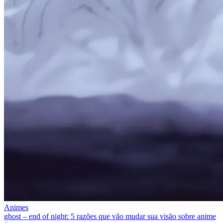
Animes
ghost – end of night: 5 razões que vão mudar sua visão sobre anime