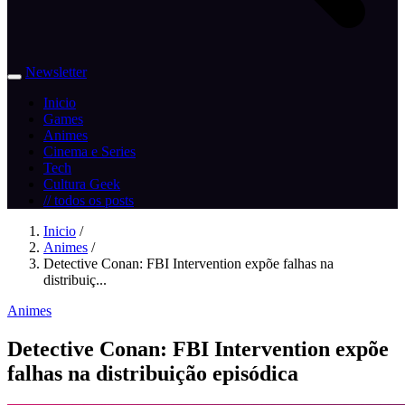
Newsletter
Inicio
Games
Animes
Cinema e Series
Tech
Cultura Geek
// todos os posts
Inicio
/
Animes
/
Detective Conan: FBI Intervention expõe falhas na
distribuiç...
Animes
Detective Conan: FBI Intervention expõe
falhas na distribuição episódica