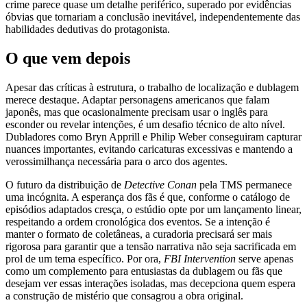
crime parece quase um detalhe periférico, superado por evidências
óbvias que tornariam a conclusão inevitável, independentemente das
habilidades dedutivas do protagonista.
O que vem depois
Apesar das críticas à estrutura, o trabalho de localização e dublagem
merece destaque. Adaptar personagens americanos que falam
japonês, mas que ocasionalmente precisam usar o inglês para
esconder ou revelar intenções, é um desafio técnico de alto nível.
Dubladores como Bryn Apprill e Philip Weber conseguiram capturar
nuances importantes, evitando caricaturas excessivas e mantendo a
verossimilhança necessária para o arco dos agentes.
O futuro da distribuição de
Detective Conan
pela TMS permanece
uma incógnita. A esperança dos fãs é que, conforme o catálogo de
episódios adaptados cresça, o estúdio opte por um lançamento linear,
respeitando a ordem cronológica dos eventos. Se a intenção é
manter o formato de coletâneas, a curadoria precisará ser mais
rigorosa para garantir que a tensão narrativa não seja sacrificada em
prol de um tema específico. Por ora,
FBI Intervention
serve apenas
como um complemento para entusiastas da dublagem ou fãs que
desejam ver essas interações isoladas, mas decepciona quem espera
a construção de mistério que consagrou a obra original.