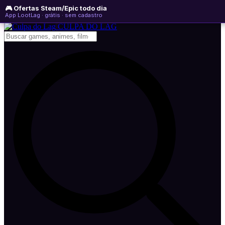
🎮 Ofertas Steam/Epic todo dia
sexta-feira, 07 de agosto de 2026
WhatsApp
Instagram
YouTube
App LootLag · grátis · sem cadastro
Newsletter
CULPA
DO
LAG