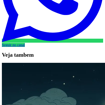
Seguir no canal
Veja
tambem