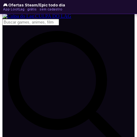
🎮 Ofertas Steam/Epic todo dia
domingo, 09 de agosto de 2026
WhatsApp
Instagram
YouTube
App LootLag · grátis · sem cadastro
Newsletter
CULPA
DO
LAG