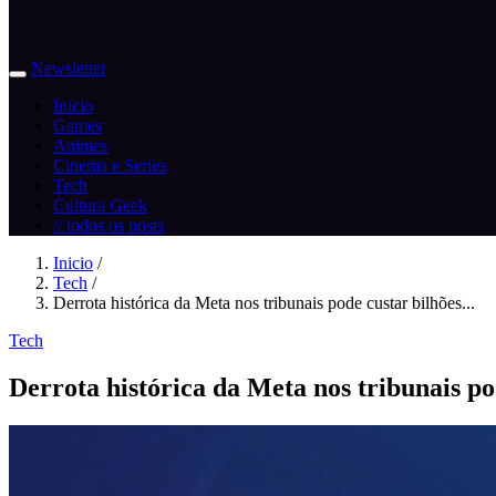
Newsletter
Inicio
Games
Animes
Cinema e Series
Tech
Cultura Geek
// todos os posts
Inicio
/
Tech
/
Derrota histórica da Meta nos tribunais pode custar bilhões...
Tech
Derrota histórica da Meta nos tribunais po