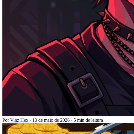
Por
Vinz Hex
·
10 de maio de 2026
·
5 min de leitura