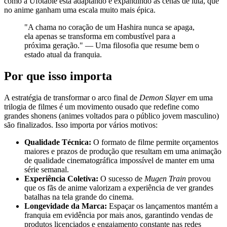
como a Ufotable está adaptando e expandindo as cenas de luta, que
no anime ganham uma escala muito mais épica.
"A chama no coração de um Hashira nunca se apaga,
ela apenas se transforma em combustível para a
próxima geração." — Uma filosofia que resume bem o
estado atual da franquia.
Por que isso importa
A estratégia de transformar o arco final de
Demon Slayer
em uma
trilogia de filmes é um movimento ousado que redefine como
grandes shonens (animes voltados para o público jovem masculino)
são finalizados. Isso importa por vários motivos:
Qualidade Técnica:
O formato de filme permite orçamentos
maiores e prazos de produção que resultam em uma animação
de qualidade cinematográfica impossível de manter em uma
série semanal.
Experiência Coletiva:
O sucesso de
Mugen Train
provou
que os fãs de anime valorizam a experiência de ver grandes
batalhas na tela grande do cinema.
Longevidade da Marca:
Espaçar os lançamentos mantém a
franquia em evidência por mais anos, garantindo vendas de
produtos licenciados e engajamento constante nas redes