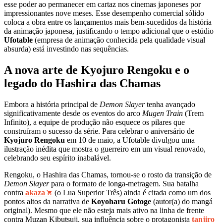
esse poder ao permanecer em cartaz nos cinemas japoneses por
impressionantes nove meses. Esse desempenho comercial sólido
coloca a obra entre os lançamentos mais bem-sucedidos da história
da animação japonesa, justificando o tempo adicional que o estúdio
Ufotable
(empresa de animação conhecida pela qualidade visual
absurda) está investindo nas sequências.
A nova arte de Kyojuro Rengoku e o
legado do Hashira das Chamas
Embora a história principal de
Demon Slayer
tenha avançado
significativamente desde os eventos do arco
Mugen Train
(Trem
Infinito), a equipe de produção não esquece os pilares que
construíram o sucesso da série. Para celebrar o aniversário de
Kyojuro Rengoku
em 10 de maio, a Ufotable divulgou uma
ilustração inédita que mostra o guerreiro em um visual renovado,
celebrando seu espírito inabalável.
Rengoku, o Hashira das Chamas, tornou-se o rosto da transição de
Demon Slayer
para o formato de longa-metragem. Sua batalha
contra
akaza
(o Lua Superior Três) ainda é citada como um dos
pontos altos da narrativa de
Koyoharu Gotoge
(autor(a) do mangá
original). Mesmo que ele não esteja mais ativo na linha de frente
contra Muzan Kibutsuji, sua influência sobre o protagonista
tanjiro