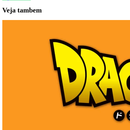
Veja
tambem