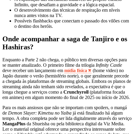
Infinito, que desafiam a gravidade e a lógica espacial.
O desenvolvimento das técnicas de respiração em níveis
nunca antes vistos na TV.
Possíveis flashbacks que conectam o passado dos vilões com
o destino dos heróis.
Onde acompanhar a saga de Tanjiro e os
Hashiras?
Enquanto a Parte 2 não chega, o público tem diversas opções para
se manter atualizado. O primeiro filme da trilogia
Infinity Castle
deve receber um lançamento em
mídia física
(home video) no
Japão durante o verão (hemisfério norte), o que geralmente precede
a chegada às plataformas de streaming globais. Embora os planos de
streaming ainda não tenham sido revelados, a expectativa é que o
longa chegue a serviços como a
Crunchyroll
(plataforma focada
em animes) em algum momento do final de 2025 ou início de 2026.
Para os mais ansiosos que não se importam com spoilers, o mangá
de
Demon Slayer: Kimetsu no Yaiba
já está finalizado há algum
tempo. A obra completa pode ser lida digitalmente através do serviço
MangaPlus
da Shueisha ou pela biblioteca digital da Viz Media.
Ler o material original oferece uma perspectiva interessante sobre