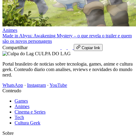
Animes
Made in Abyss: Awakening Mystery – o que revela o trailer e quem
são os novos personagens
Compartilhar
WhatsApp
Copiar link
CULPA
DO
LAG
Portal brasileiro de noticias sobre tecnologia, games, anime e cultura
geek. Conteudo diario com analises, reviews e novidades do mundo
nerd.
WhatsApp
·
Instagram
·
YouTube
Conteudo
Games
Animes
Cinema e Series
Tech
Cultura Geek
Sobre