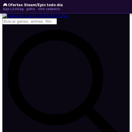
🎮 Ofertas Steam/Epic todo dia
sexta-feira, 07 de agosto de 2026
WhatsApp
Instagram
YouTube
App LootLag · grátis · sem cadastro
Newsletter
CULPA
DO
LAG