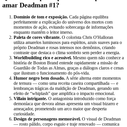
amar Deadman #1?
Domínio de tom e exposição.
Cada página equilibra
perfeitamente a explicação do universo dos mortos com
momentos de ação, evitando sobrecarga de informações
enquanto mantém o leitor imerso.
Paleta de cores vibrante.
O colorista Chris O'Halloran
utiliza amarelos luminosos para espíritos, azuis suaves para o
próprio Deadman e rosas intensos nos demônios, criando
contraste que destaca o clima sombrio sem perder a energia.
Worldbuilding rico e acessível.
Mesmo quem não conhece a
história de Boston Brand entende rapidamente a missão de
Guardião de Todas as Almas, graças a diálogos claros e cenas
que ilustram o funcionamento do pós-vida.
Humor negro bem dosado.
A série alterna entre momentos
de ternura — como uma receita caseira compartilhada — e
lembranças trágicas da maldição de Deadman, gerando um
efeito de “whiplash” que amplifica o impacto emocional.
Villain intrigante.
O antagonista introduzido como força
demoníaca que devora almas apresenta um visual bizarro e
ameaçador, prometendo um arco maior que desperta
curiosidade.
Design de personagens memorável.
O visual de Deadman
— rosto pálido, corpo esguio e traje renovado — comunica