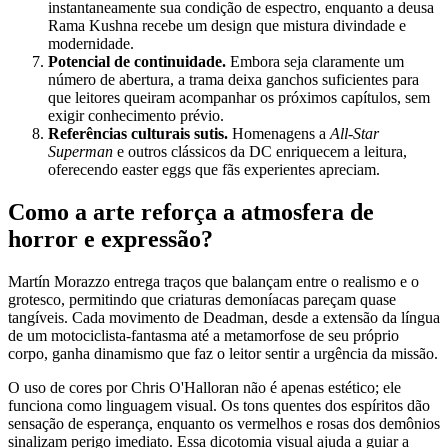
instantaneamente sua condição de espectro, enquanto a deusa
Rama Kushna recebe um design que mistura divindade e
modernidade.
Potencial de continuidade.
Embora seja claramente um
número de abertura, a trama deixa ganchos suficientes para
que leitores queiram acompanhar os próximos capítulos, sem
exigir conhecimento prévio.
Referências culturais sutis.
Homenagens a
All‑Star
Superman
e outros clássicos da DC enriquecem a leitura,
oferecendo easter eggs que fãs experientes apreciam.
Como a arte reforça a atmosfera de
horror e expressão?
Martín Morazzo entrega traços que balançam entre o realismo e o
grotesco, permitindo que criaturas demoníacas pareçam quase
tangíveis. Cada movimento de Deadman, desde a extensão da língua
de um motociclista‑fantasma até a metamorfose de seu próprio
corpo, ganha dinamismo que faz o leitor sentir a urgência da missão.
O uso de cores por Chris O'Halloran não é apenas estético; ele
funciona como linguagem visual. Os tons quentes dos espíritos dão
sensação de esperança, enquanto os vermelhos e rosas dos demônios
sinalizam perigo imediato. Essa dicotomia visual ajuda a guiar a