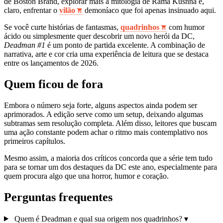
de Boston Brand, explorar mais a mitologia de Rama Kushna e,
claro, enfrentar o
vilão
demoníaco que foi apenas insinuado aqui.
Se você curte histórias de fantasmas,
quadrinhos
com humor
ácido ou simplesmente quer descobrir um novo herói da DC,
Deadman #1
é um ponto de partida excelente. A combinação de
narrativa, arte e cor cria uma experiência de leitura que se destaca
entre os lançamentos de 2026.
Quem ficou de fora
Embora o número seja forte, alguns aspectos ainda podem ser
aprimorados. A edição serve como um setup, deixando algumas
subtramas sem resolução completa. Além disso, leitores que buscam
uma ação constante podem achar o ritmo mais contemplativo nos
primeiros capítulos.
Mesmo assim, a maioria dos críticos concorda que a série tem tudo
para se tornar um dos destaques da DC este ano, especialmente para
quem procura algo que una horror, humor e coração.
Perguntas frequentes
Quem é Deadman e qual sua origem nos quadrinhos?
▾