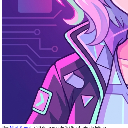
Por
Mari Kawaii
·
29 de março de 2026
·
4 min de leitura