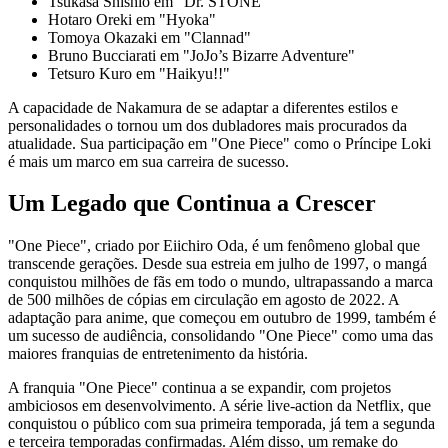
Tsukasa Shishio em "Dr. STONE"
Hotaro Oreki em "Hyoka"
Tomoya Okazaki em "Clannad"
Bruno Bucciarati em "JoJo’s Bizarre Adventure"
Tetsuro Kuro em "Haikyu!!"
A capacidade de Nakamura de se adaptar a diferentes estilos e
personalidades o tornou um dos dubladores mais procurados da
atualidade. Sua participação em "One Piece" como o Príncipe Loki
é mais um marco em sua carreira de sucesso.
Um Legado que Continua a Crescer
"One Piece", criado por Eiichiro Oda, é um fenômeno global que
transcende gerações. Desde sua estreia em julho de 1997, o mangá
conquistou milhões de fãs em todo o mundo, ultrapassando a marca
de 500 milhões de cópias em circulação em agosto de 2022. A
adaptação para anime, que começou em outubro de 1999, também é
um sucesso de audiência, consolidando "One Piece" como uma das
maiores franquias de entretenimento da história.
A franquia "One Piece" continua a se expandir, com projetos
ambiciosos em desenvolvimento. A série live-action da Netflix, que
conquistou o público com sua primeira temporada, já tem a segunda
e terceira temporadas confirmadas. Além disso, um remake do