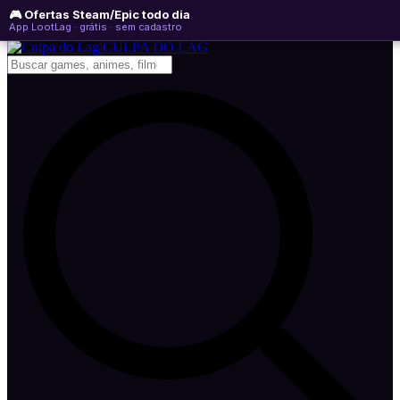
🎮 Ofertas Steam/Epic todo dia
domingo, 09 de agosto de 2026
WhatsApp
Instagram
YouTube
App LootLag · grátis · sem cadastro
Newsletter
CULPA
DO
LAG