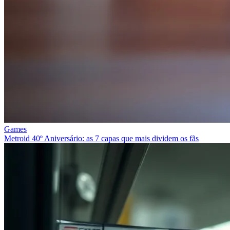
Games
Metroid 40º Aniversário: as 7 capas que mais dividem os fãs