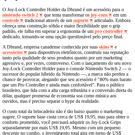
O Joy-Lock Controller Holder da Dbrand é um acessório para o
nintendo switch 2
que tenta transformar os
joy-cons
em um
controle
tradicional através de um
suporte
articulado. Embora
ofereça uma construção sólida e maior flexibilidade que o grip
padrão, ele falha em superar a ergonomia de um
pro controller
dedicado, tornando-se uma opção questionável pelo preço final.
A Dbrand, empresa canadense conhecida por suas
skins
e
acessórios
para dispositivos eletrônicos, construiu sua reputação
tanto pela qualidade de seus produtos quanto por um marketing
agressivo e, por vezes, controverso. Com o lançamento do seu novo
Joy-Lock Controller Holder para o console Nintendo Switch 2 — o
sucessor do popular híbrido da Nintendo —, a marca não perdeu a
chance de provocar, alegando que seu acessório é "80% mais barato
que um Pro Controller e ainda mais confortável". Para o público
brasileiro, que lida com a alta carga tributária e a conversão direta do
dólar, qualquer promessa de economia soa como música aos
ouvidos, mas é preciso separar o hype da realidade.
O custo total da brincadeira não é tão baixo quanto o marketing
sugere. O suporte base custa cerca de US$ 19,95, mas para obter o
conforto prometido, você precisará adquirir os Joy-Lock Grips
separadamente por mais US$ 19,95. Mesmo com um pequeno
desconto no combo, o investimento total gira em torno de US$