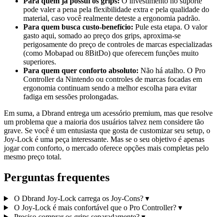
Para quem já possui os grips:
O investimento no suporte
pode valer a pena pela flexibilidade extra e pela qualidade do
material, caso você realmente deteste a ergonomia padrão.
Para quem busca custo-benefício:
Pule esta etapa. O valor
gasto aqui, somado ao preço dos grips, aproxima-se
perigosamente do preço de controles de marcas especializadas
(como Mobapad ou 8BitDo) que oferecem funções muito
superiores.
Para quem quer conforto absoluto:
Não há atalho. O Pro
Controller da Nintendo ou controles de marcas focadas em
ergonomia continuam sendo a melhor escolha para evitar
fadiga em sessões prolongadas.
Em suma, a Dbrand entrega um acessório premium, mas que resolve
um problema que a maioria dos usuários talvez nem considere tão
grave. Se você é um entusiasta que gosta de customizar seu setup, o
Joy-Lock é uma peça interessante. Mas se o seu objetivo é apenas
jogar com conforto, o mercado oferece opções mais completas pelo
mesmo preço total.
Perguntas frequentes
O Dbrand Joy-Lock carrega os Joy-Cons?
▾
O Joy-Lock é mais confortável que o Pro Controller?
▾
Preciso comprar os grips separadamente?
▾