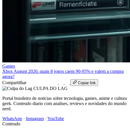
Games
Xbox August 2026: quais 8 jogos caem 90‑95% e valem a compra
agora?
Compartilhar
WhatsApp
Copiar link
CULPA
DO
LAG
Portal brasileiro de noticias sobre tecnologia, games, anime e cultura
geek. Conteudo diario com analises, reviews e novidades do mundo
nerd.
WhatsApp
·
Instagram
·
YouTube
Conteudo