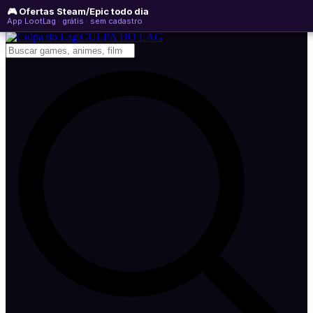
🎮 Ofertas Steam/Epic todo dia
domingo, 09 de agosto de 2026
WhatsApp
Instagram
YouTube
App LootLag · grátis · sem cadastro
Newsletter
CULPA
DO
LAG