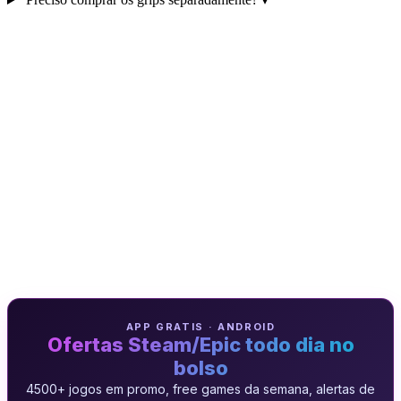
APP GRATIS · ANDROID
Ofertas Steam/Epic todo dia no
bolso
4500+ jogos em promo, free games da semana, alertas de