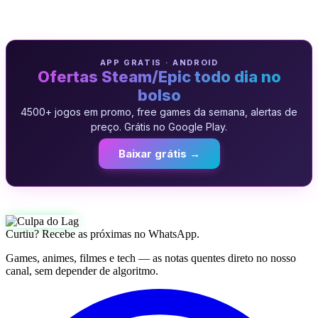
APP GRATIS · ANDROID
Ofertas Steam/Epic todo dia no
bolso
4500+ jogos em promo, free games da semana, alertas de
preço. Grátis no Google Play.
Baixar grátis →
Curtiu? Recebe as próximas no WhatsApp.
Games, animes, filmes e tech — as notas quentes direto no nosso
canal, sem depender de algoritmo.