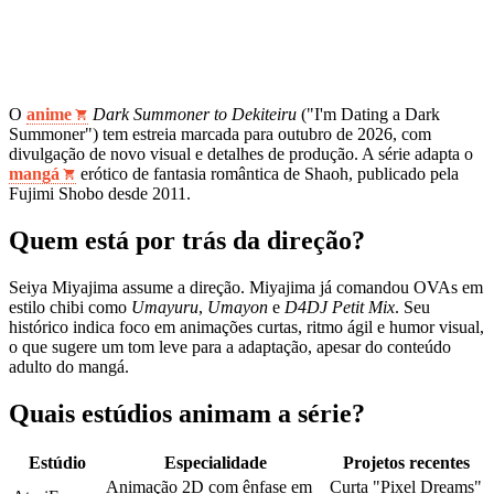
O
anime
Dark Summoner to Dekiteiru
("I'm Dating a Dark
Summoner") tem estreia marcada para outubro de 2026, com
divulgação de novo visual e detalhes de produção. A série adapta o
mangá
erótico de fantasia romântica de Shaoh, publicado pela
Fujimi Shobo desde 2011.
Quem está por trás da direção?
Seiya Miyajima assume a direção. Miyajima já comandou OVAs em
estilo chibi como
Umayuru
,
Umayon
e
D4DJ Petit Mix
. Seu
histórico indica foco em animações curtas, ritmo ágil e humor visual,
o que sugere um tom leve para a adaptação, apesar do conteúdo
adulto do mangá.
Quais estúdios animam a série?
Estúdio
Especialidade
Projetos recentes
Animação 2D com ênfase em
Curta "Pixel Dreams"