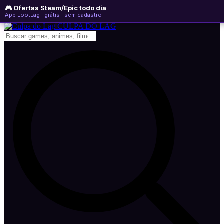
🎮 Ofertas Steam/Epic todo dia
domingo, 09 de agosto de 2026
WhatsApp
Instagram
YouTube
App LootLag · grátis · sem cadastro
Newsletter
CULPA
DO
LAG