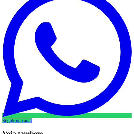
Seguir no canal
Veja
tambem