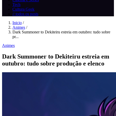
Tech
Cultura Geek
// todos os posts
Inicio
/
Animes
/
Dark Summoner to Dekiteiru estreia em outubro: tudo sobre
pr...
Animes
Dark Summoner to Dekiteiru estreia em
outubro: tudo sobre produção e elenco