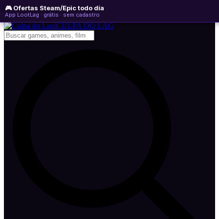
🎮 Ofertas Steam/Epic todo dia
sábado, 08 de agosto de 2026
WhatsApp
Instagram
YouTube
App LootLag · grátis · sem cadastro
Newsletter
CULPA
DO
LAG