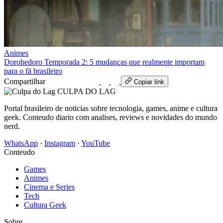
Animes
Dorohedoro Temporada 2: 5 mudanças que realmente importam
para o fã brasileiro
Compartilhar
WhatsApp
Copiar link
CULPA
DO
LAG
Portal brasileiro de noticias sobre tecnologia, games, anime e cultura
geek. Conteudo diario com analises, reviews e novidades do mundo
nerd.
WhatsApp
·
Instagram
·
YouTube
Conteudo
Games
Animes
Cinema e Series
Tech
Cultura Geek
Sobre