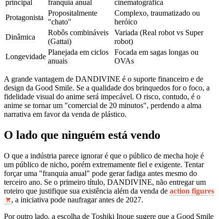
principal
franquia anual
cinematográfica
Propositalmente
Complexo, traumatizado ou
Protagonista
"chato"
heróico
Robôs combináveis
Variada (Real robot vs Super
Dinâmica
(Gattai)
robot)
Planejada em ciclos
Focada em sagas longas ou
Longevidade
anuais
OVAs
A grande vantagem de DANDIVINE é o suporte financeiro e de
design da Good Smile. Se a qualidade dos brinquedos for o foco, a
fidelidade visual do anime será impecável. O risco, contudo, é o
anime se tornar um "comercial de 20 minutos", perdendo a alma
narrativa em favor da venda de plástico.
O lado que ninguém está vendo
O que a indústria parece ignorar é que o público de mecha hoje é
um público de nicho, porém extremamente fiel e exigente. Tentar
forçar uma "franquia anual" pode gerar fadiga antes mesmo do
terceiro ano. Se o primeiro título, DANDIVINE, não entregar um
roteiro que justifique sua existência além da venda de
action figures
, a iniciativa pode naufragar antes de 2027.
Por outro lado, a escolha de Toshiki Inoue sugere que a Good Smile