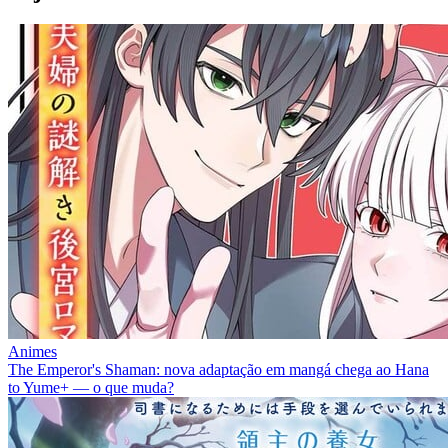
Animes
The Emperor's Shaman: nova adaptação em mangá chega ao Hana
to Yume+ — o que muda?