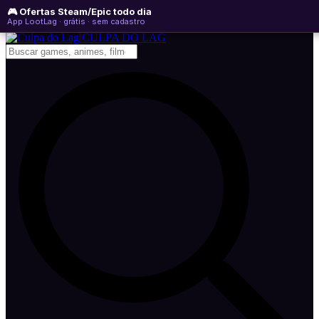
🎮 Ofertas Steam/Epic todo dia
quarta-feira, 05 de agosto de 2026
WhatsApp
Instagram
YouTube
App LootLag · grátis · sem cadastro
Newsletter
CULPA
DO
LAG