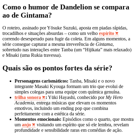
Como o humor de Dandelion se compara
ao de Gintama?
O roteiro, assinado por Yōsuke Suzuki, aposta em piadas rápidas,
trocadilhos e situações absurdas – como um velho
espírito
correndo desesperado para fugir da coleta. Em alguns momentos, a
série consegue capturar a mesma irreverência de
Gintama
,
sobretudo nas interações entre Tanba (um “Hijikata” mais relaxado)
e Misaki (uma Rukia travessa).
Quais são os pontos fortes da série?
Personagens carismáticos:
Tanba, Misaki e o novo
integrante Masaki Kyouga formam um trio que evolui de
simples colegas para uma equipe com química genuína.
trilha sonora
:
Yūki Hayashi, conhecido por
My Hero
Academia
, entrega músicas que elevam os momentos
emotivos, incluindo um ending pop que combina
perfeitamente com a estética da série.
Momentos emocionais:
Episódios como o quarto, que mostra
um
anjo
visitando um espírito que só ele lembra, revelam
profundidade e sensibilidade raras em comédias de ação.