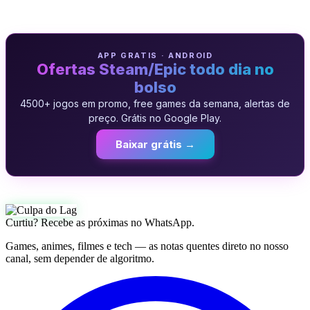
APP GRATIS · ANDROID
Ofertas Steam/Epic todo dia no
bolso
4500+ jogos em promo, free games da semana, alertas de
preço. Grátis no Google Play.
Baixar grátis →
Curtiu? Recebe as próximas no WhatsApp.
Games, animes, filmes e tech — as notas quentes direto no nosso
canal, sem depender de algoritmo.