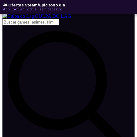
🎮 Ofertas Steam/Epic todo dia
domingo, 09 de agosto de 2026
WhatsApp
Instagram
YouTube
App LootLag · grátis · sem cadastro
Newsletter
CULPA
DO
LAG