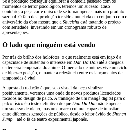
Se a produção conseguir equilibrar a comédia pastelão com os
momentos de terror psicológico, teremos um sucesso. Caso
contrário, a peça corre o risco de se tornar apenas mais um produto
sazonal. O fato de a produção ter sido anunciada em conjunto com o
aniversário da obra mostra que a
Shueisha
está tratando o projeto
com seriedade, investindo em um cronograma robusto de
apresentações.
O lado que ninguém está vendo
Por trás do brilho dos holofotes, o que realmente está em jogo é a
capacidade de sustentar o interesse em
Dan Da Dan
até a chegada
da terceira temporada do anime. O mercado de animes vive um ciclo
de hiper-exposição, e manter a relevância entre os lançamentos de
temporadas é vital.
A aposta da redação é que, se o visual da peça viralizar
positivamente, veremos uma onda de novos produtos licenciados
focados no design de palco. A transição de um mangá digital para o
palco físico é o teste definitivo de que
Dan Da Dan
não é apenas
um sucesso de nicho, mas uma marca cultural capaz de transitar
entre diferentes gerações de público, desde o leitor ávido de
Shonen
Jump+
até o fã de teatro experimental japonês.