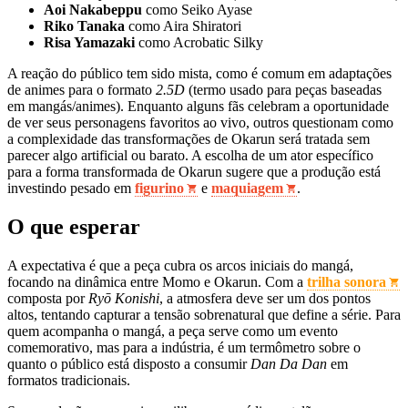
Aoi Nakabeppu
como Seiko Ayase
Riko Tanaka
como Aira Shiratori
Risa Yamazaki
como Acrobatic Silky
A reação do público tem sido mista, como é comum em adaptações
de animes para o formato
2.5D
(termo usado para peças baseadas
em mangás/animes). Enquanto alguns fãs celebram a oportunidade
de ver seus personagens favoritos ao vivo, outros questionam como
a complexidade das transformações de Okarun será tratada sem
parecer algo artificial ou barato. A escolha de um ator específico
para a forma transformada de Okarun sugere que a produção está
investindo pesado em
figurino
e
maquiagem
.
O que esperar
A expectativa é que a peça cubra os arcos iniciais do mangá,
focando na dinâmica entre Momo e Okarun. Com a
trilha sonora
composta por
Ryō Konishi
, a atmosfera deve ser um dos pontos
altos, tentando capturar a tensão sobrenatural que define a série. Para
quem acompanha o mangá, a peça serve como um evento
comemorativo, mas para a indústria, é um termômetro sobre o
quanto o público está disposto a consumir
Dan Da Dan
em
formatos tradicionais.