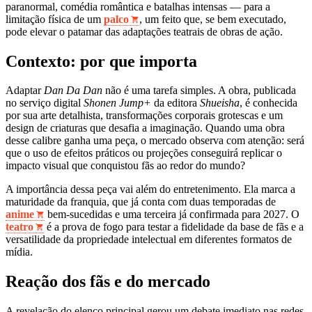
paranormal, comédia romântica e batalhas intensas — para a
limitação física de um
palco
, um feito que, se bem executado,
pode elevar o patamar das adaptações teatrais de obras de ação.
Contexto: por que importa
Adaptar
Dan Da Dan
não é uma tarefa simples. A obra, publicada
no serviço digital
Shonen Jump+
da editora
Shueisha
, é conhecida
por sua arte detalhista, transformações corporais grotescas e um
design de criaturas que desafia a imaginação. Quando uma obra
desse calibre ganha uma peça, o mercado observa com atenção: será
que o uso de efeitos práticos ou projeções conseguirá replicar o
impacto visual que conquistou fãs ao redor do mundo?
A importância dessa peça vai além do entretenimento. Ela marca a
maturidade da franquia, que já conta com duas temporadas de
anime
bem-sucedidas e uma terceira já confirmada para 2027. O
teatro
é a prova de fogo para testar a fidelidade da base de fãs e a
versatilidade da propriedade intelectual em diferentes formatos de
mídia.
Reação dos fãs e do mercado
A revelação do elenco principal gerou um debate imediato nas redes