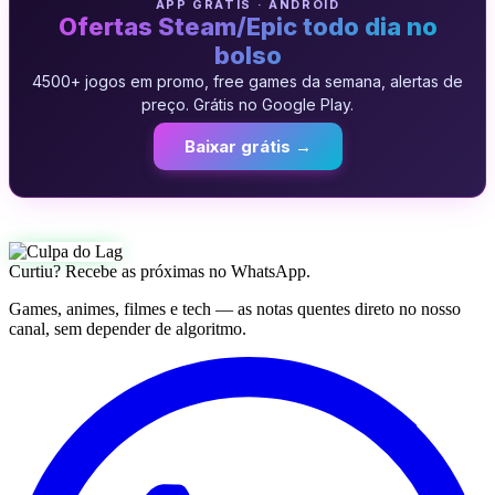
APP GRATIS · ANDROID
Ofertas Steam/Epic todo dia no
bolso
4500+ jogos em promo, free games da semana, alertas de
preço. Grátis no Google Play.
Baixar grátis →
Curtiu? Recebe as próximas no WhatsApp.
Games, animes, filmes e tech — as notas quentes direto no nosso
canal, sem depender de algoritmo.