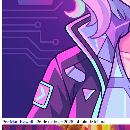
Por
Mari Kawaii
·
26 de maio de 2026
·
4 min de leitura