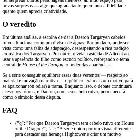
reinterpretar outros personagens menores, abrindo espaço para
novas surpresas — algo que agrada tanto quem busca fidelidade
quanto quem aprecia criatividade.
O veredito
Em última análise, a escolha de dar a Daeron Targaryen cabelos
ruivos funciona como um divisor de águas. Por um lado, pode ser
vista como uma falha de adaptação, desrespeitando a rica tradição
cromática dos Targaryen. Por outro, revela a astúcia de Alicent ao
usar a aparência do filho como escudo político, reforçando o tema
central de
House of the Dragon
: o poder das aparências.
Se a série conseguir equilibrar essas duas vertentes — respeito ao
material e inovação narrativa — o público terá mais um motivo para
se apaixonar (ou odiar) a trama. Enquanto isso, o debate continuará
aceso nos fóruns, e Daeron, com seu cabelo ruivo, permanecerá
como o símbolo dessa disputa.
FAQ
{"q": "Por que Daeron Targaryen tem cabelo ruivo em House
of the Dragon?", "a": "A série optou por um visual diferente
para destacar sua herança Hightower e criar um motivo