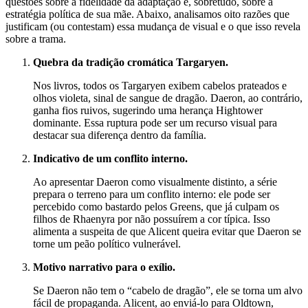
questões sobre a fidelidade da adaptação e, sobretudo, sobre a
estratégia política de sua mãe. Abaixo, analisamos oito razões que
justificam (ou contestam) essa mudança de visual e o que isso revela
sobre a trama.
Quebra da tradição cromática Targaryen.
Nos livros, todos os Targaryen exibem cabelos prateados e
olhos violeta, sinal de sangue de dragão. Daeron, ao contrário,
ganha fios ruivos, sugerindo uma herança Hightower
dominante. Essa ruptura pode ser um recurso visual para
destacar sua diferença dentro da família.
Indicativo de um conflito interno.
Ao apresentar Daeron como visualmente distinto, a série
prepara o terreno para um conflito interno: ele pode ser
percebido como bastardo pelos Greens, que já culpam os
filhos de Rhaenyra por não possuírem a cor típica. Isso
alimenta a suspeita de que Alicent queira evitar que Daeron se
torne um peão político vulnerável.
Motivo narrativo para o exílio.
Se Daeron não tem o “cabelo de dragão”, ele se torna um alvo
fácil de propaganda. Alicent, ao enviá-lo para Oldtown,