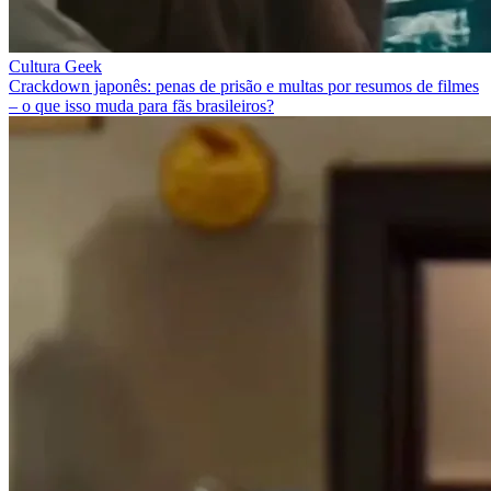
Cultura Geek
Crackdown japonês: penas de prisão e multas por resumos de filmes
– o que isso muda para fãs brasileiros?