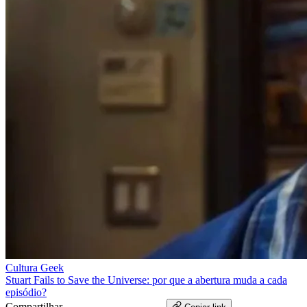
Cultura Geek
Stuart Fails to Save the Universe: por que a abertura muda a cada
episódio?
Compartilhar
WhatsApp