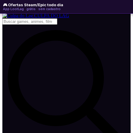
🎮 Ofertas Steam/Epic todo dia
quinta-feira, 06 de agosto de 2026
WhatsApp
Instagram
YouTube
App LootLag · grátis · sem cadastro
Newsletter
CULPA
DO
LAG