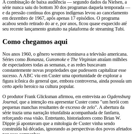
A combinação de baixa audiência — segundo dados da Nielsen, a
série nunca saiu do bottom 30 dos programas daquela temporada —
e da pressão contínua dos grupos indígenas levou ao cancelamento
em dezembro de 1967, após apenas 17 episódios. O programa
acabou sendo retirado do ar e, por anos, ficou quase esquecido até
seu recente lançamento gratuito na plataforma de streaming Tubi.
Como chegamos aqui
Nos anos 1960, o gênero western dominava a televisão americana.
Séries como
Bonanza
,
Gunsmoke
e
The Virginian
atraíam milhões
de espectadores todas as semanas, e as redes buscavam
constantemente novas propriedades que pudessem capitalizar esse
sucesso. A ABC viu em Custer uma oportunidade de explorar a
figura icônica do general que, embora controversa, ainda possuía um
certo apelo heroico na cultura popular.
O produtor Frank Glicksman afirmou, em entrevista ao
Ogdensburg
Journal
, que a intenção era apresentar Custer como "um herói com
pequenas manchas resultantes de excesso de zelo". A abertura da
série trazia uma narração triunfalista acompanhada de fanfarra,
reforçando essa visão. Entretanto, historiadores como Brian W.
Dippie já apontavam que a mitologia de Custer vinha sendo
construída há décadas, ignorando as perspectivas dos povos afetados