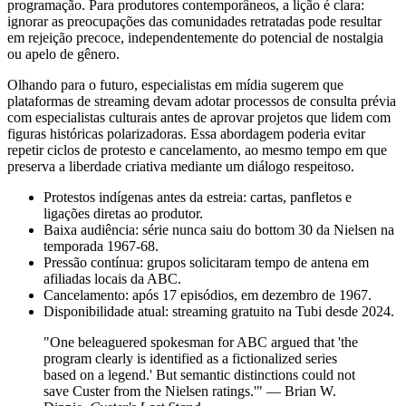
programação. Para produtores contemporâneos, a lição é clara:
ignorar as preocupações das comunidades retratadas pode resultar
em rejeição precoce, independentemente do potencial de nostalgia
ou apelo de gênero.
Olhando para o futuro, especialistas em mídia sugerem que
plataformas de streaming devam adotar processos de consulta prévia
com especialistas culturais antes de aprovar projetos que lidem com
figuras históricas polarizadoras. Essa abordagem poderia evitar
repetir ciclos de protesto e cancelamento, ao mesmo tempo em que
preserva a liberdade criativa mediante um diálogo respeitoso.
Protestos indígenas antes da estreia: cartas, panfletos e
ligações diretas ao produtor.
Baixa audiência: série nunca saiu do bottom 30 da Nielsen na
temporada 1967‑68.
Pressão contínua: grupos solicitaram tempo de antena em
afiliadas locais da ABC.
Cancelamento: após 17 episódios, em dezembro de 1967.
Disponibilidade atual: streaming gratuito na Tubi desde 2024.
"One beleaguered spokesman for ABC argued that 'the
program clearly is identified as a fictionalized series
based on a legend.' But semantic distinctions could not
save Custer from the Nielsen ratings.'" — Brian W.