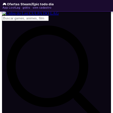
🎮 Ofertas Steam/Epic todo dia
domingo, 09 de agosto de 2026
WhatsApp
Instagram
YouTube
App LootLag · grátis · sem cadastro
Newsletter
CULPA
DO
LAG