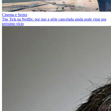
Cinema e Series
The Tick na Netflix: por que a série cancelada ainda pode virar seu
próximo vício