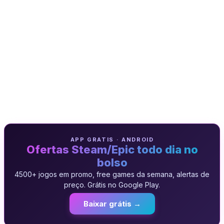
APP GRATIS · ANDROID
Ofertas Steam/Epic todo dia no
bolso
4500+ jogos em promo, free games da semana, alertas de
preço. Grátis no Google Play.
Baixar grátis →