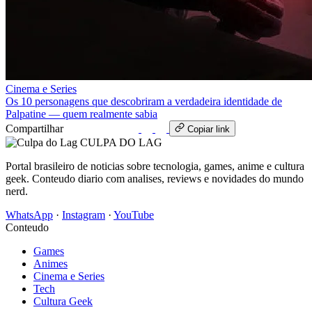
Cinema e Series
Os 10 personagens que descobriram a verdadeira identidade de
Palpatine — quem realmente sabia
Compartilhar
WhatsApp
Copiar link
CULPA
DO
LAG
Portal brasileiro de noticias sobre tecnologia, games, anime e cultura
geek. Conteudo diario com analises, reviews e novidades do mundo
nerd.
WhatsApp
·
Instagram
·
YouTube
Conteudo
Games
Animes
Cinema e Series
Tech
Cultura Geek