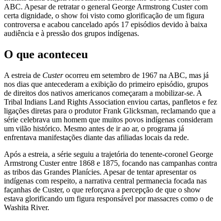
ABC. Apesar de retratar o general George Armstrong Custer com
certa dignidade, o show foi visto como glorificação de um figura
controversa e acabou cancelado após 17 episódios devido à baixa
audiência e à pressão dos grupos indígenas.
O que aconteceu
A estreia de
Custer
ocorreu em setembro de 1967 na ABC, mas já
nos dias que antecederam a exibição do primeiro episódio, grupos
de direitos dos nativos americanos começaram a mobilizar-se. A
Tribal Indians Land Rights Association enviou cartas, panfletos e fez
ligações diretas para o produtor Frank Glicksman, reclamando que a
série celebrava um homem que muitos povos indígenas consideram
um vilão histórico. Mesmo antes de ir ao ar, o programa já
enfrentava manifestações diante das afiliadas locais da rede.
Após a estreia, a série seguiu a trajetória do tenente-coronel George
Armstrong Custer entre 1868 e 1875, focando nas campanhas contra
as tribos das Grandes Planícies. Apesar de tentar apresentar os
indígenas com respeito, a narrativa central permanecia focada nas
façanhas de Custer, o que reforçava a percepção de que o show
estava glorificando um figura responsável por massacres como o de
Washita River.