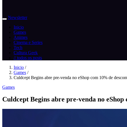
Newsletter
Inicio
Games
Animes
Cinema e Series
Tech
Cultura Geek
// todos os posts
Inicio
/
Games
/
Culdcept Begins abre pre-venda no eShop com 10% de descon
Games
Culdcept Begins abre pre-venda no eShop