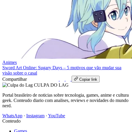
Animes
Sword Art Online: Sugary Days – 5 motivos que vão mudar sua
visão sobre o casal
Compartilhar
WhatsApp
Copiar link
CULPA
DO
LAG
Portal brasileiro de noticias sobre tecnologia, games, anime e cultura
geek. Conteudo diario com analises, reviews e novidades do mundo
nerd.
WhatsApp
·
Instagram
·
YouTube
Conteudo
Games