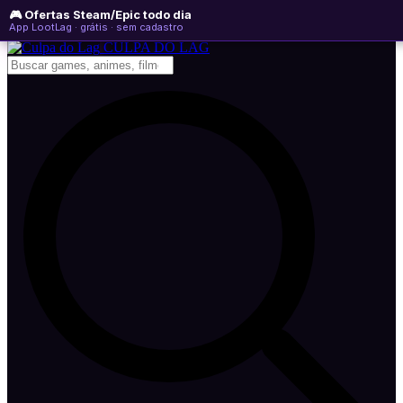
🎮 Ofertas Steam/Epic todo dia
sexta-feira, 07 de agosto de 2026
WhatsApp
Instagram
YouTube
App LootLag · grátis · sem cadastro
Newsletter
CULPA
DO
LAG