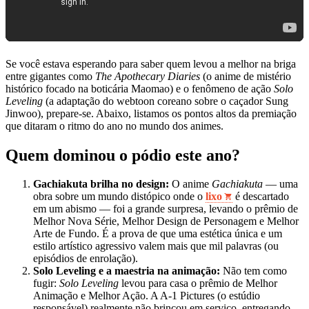
Se você estava esperando para saber quem levou a melhor na briga
entre gigantes como
The Apothecary Diaries
(o anime de mistério
histórico focado na boticária Maomao) e o fenômeno de ação
Solo
Leveling
(a adaptação do webtoon coreano sobre o caçador Sung
Jinwoo), prepare-se. Abaixo, listamos os pontos altos da premiação
que ditaram o ritmo do ano no mundo dos animes.
Quem dominou o pódio este ano?
Gachiakuta brilha no design:
O anime
Gachiakuta
— uma
obra sobre um mundo distópico onde o
lixo
é descartado
em um abismo — foi a grande surpresa, levando o prêmio de
Melhor Nova Série, Melhor Design de Personagem e Melhor
Arte de Fundo. É a prova de que uma estética única e um
estilo artístico agressivo valem mais que mil palavras (ou
episódios de enrolação).
Solo Leveling e a maestria na animação:
Não tem como
fugir:
Solo Leveling
levou para casa o prêmio de Melhor
Animação e Melhor Ação. A A-1 Pictures (o estúdio
responsável) realmente não brincou em serviço, entregando