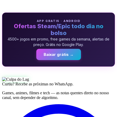
APP GRATIS · ANDROID
Ofertas Steam/Epic todo dia no
bolso
4500+ jogos em promo, free games da semana, alertas de
preço. Grátis no Google Play.
Baixar grátis →
Curtiu? Recebe as próximas no WhatsApp.
Games, animes, filmes e tech — as notas quentes direto no nosso
canal, sem depender de algoritmo.