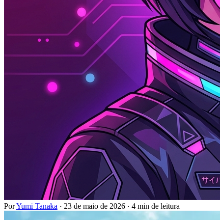
Por
Yumi Tanaka
·
23 de maio de 2026
·
4 min de leitura