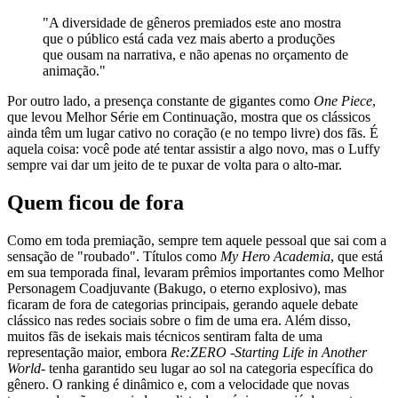
"A diversidade de gêneros premiados este ano mostra
que o público está cada vez mais aberto a produções
que ousam na narrativa, e não apenas no orçamento de
animação."
Por outro lado, a presença constante de gigantes como
One Piece
,
que levou Melhor Série em Continuação, mostra que os clássicos
ainda têm um lugar cativo no coração (e no tempo livre) dos fãs. É
aquela coisa: você pode até tentar assistir a algo novo, mas o Luffy
sempre vai dar um jeito de te puxar de volta para o alto-mar.
Quem ficou de fora
Como em toda premiação, sempre tem aquele pessoal que sai com a
sensação de "roubado". Títulos como
My Hero Academia
, que está
em sua temporada final, levaram prêmios importantes como Melhor
Personagem Coadjuvante (Bakugo, o eterno explosivo), mas
ficaram de fora de categorias principais, gerando aquele debate
clássico nas redes sociais sobre o fim de uma era. Além disso,
muitos fãs de isekais mais técnicos sentiram falta de uma
representação maior, embora
Re:ZERO -Starting Life in Another
World-
tenha garantido seu lugar ao sol na categoria específica do
gênero. O ranking é dinâmico e, com a velocidade que novas