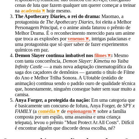
cenas de luta que fazem qualquer um querer começar a treinar
na
academia
hoje mesmo.
The Apothecary Diaries, o rei do drama:
Maomao, a
protagonista de
The Apothecary Diaries
, foi eleita a Melhor
Personagem Principal, e o anime ainda faturou o prêmio de
Melhor Drama. É o reconhecimento merecido para um anime
que troca as explosões por
venenos
, intrigas palacianas e
uma protagonista que só quer saber de fazer experimentos
químicos em paz.
Demon Slayer continua imbatível nos
filmes
:
Mesmo
com tanta concorrência,
Demon Slayer: Kimetsu no Yaiba
Infinity Castle
— a mais nova adaptação cinematográfica da
saga dos caçadores de demônios — garantiu o título de Filme
do Ano e Melhor Trilha Sonora. A Ufotable (estúdio de
animação) continua sendo o padrão ouro de qualidade técnica
que, honestamente, ninguém consegue bater sem suar muito a
camisa.
Anya Forger, a protegida da nação:
Em uma categoria que
é basicamente um concurso de fofura, Anya Forger, de
SPY x
FAMILY
(a
comédia
de
espionagem
sobre a família
composta por um espião, uma assassina e uma criança
telepata), levou o prêmio "Must Protect At All Costs". Difícil
é encontrar alguém que discorde dessa escolha, né?