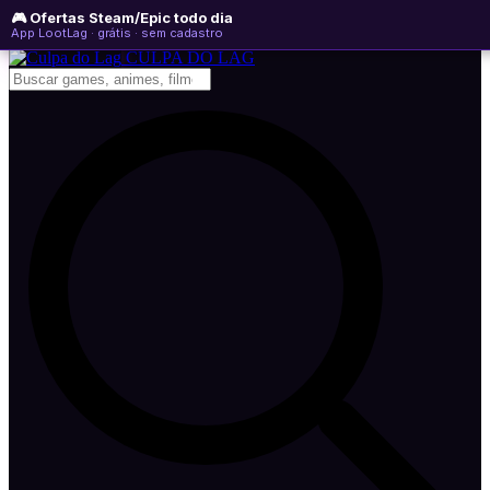
🎮 Ofertas Steam/Epic todo dia
sábado, 08 de agosto de 2026
WhatsApp
Instagram
YouTube
App LootLag · grátis · sem cadastro
Newsletter
CULPA
DO
LAG