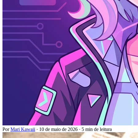
Por
Mari Kawaii
·
10 de maio de 2026
·
5 min de leitura