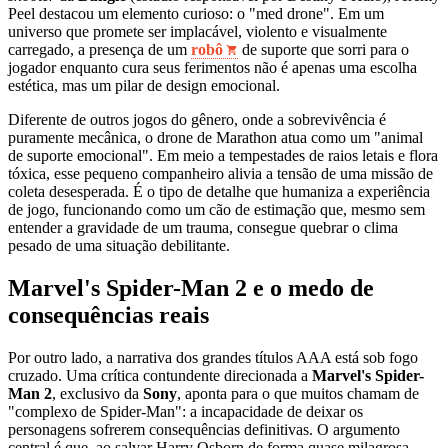
Peel destacou um elemento curioso: o "med drone". Em um
universo que promete ser implacável, violento e visualmente
carregado, a presença de um
robô
de suporte que sorri para o
jogador enquanto cura seus ferimentos não é apenas uma escolha
estética, mas um pilar de design emocional.
Diferente de outros jogos do gênero, onde a sobrevivência é
puramente mecânica, o drone de Marathon atua como um "animal
de suporte emocional". Em meio a tempestades de raios letais e flora
tóxica, esse pequeno companheiro alivia a tensão de uma missão de
coleta desesperada. É o tipo de detalhe que humaniza a experiência
de jogo, funcionando como um cão de estimação que, mesmo sem
entender a gravidade de um trauma, consegue quebrar o clima
pesado de uma situação debilitante.
Marvel's Spider-Man 2 e o medo de
consequências reais
Por outro lado, a narrativa dos grandes títulos AAA está sob fogo
cruzado. Uma crítica contundente direcionada a
Marvel's Spider-
Man 2
, exclusivo da
Sony
, aponta para o que muitos chamam de
"complexo de Spider-Man": a incapacidade de deixar os
personagens sofrerem consequências definitivas. O argumento
central é que, ao salvar Harry Osborn de forma quase milagrosa