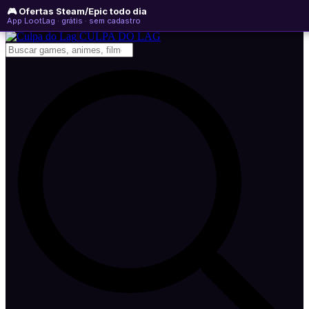
🎮 Ofertas Steam/Epic todo dia
quinta-feira, 06 de agosto de 2026
WhatsApp
Instagram
YouTube
App LootLag · grátis · sem cadastro
Newsletter
CULPA
DO
LAG