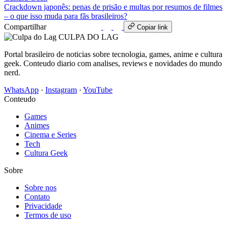
Crackdown japonês: penas de prisão e multas por resumos de filmes
– o que isso muda para fãs brasileiros?
Compartilhar
WhatsApp
Copiar link
CULPA
DO
LAG
Portal brasileiro de noticias sobre tecnologia, games, anime e cultura
geek. Conteudo diario com analises, reviews e novidades do mundo
nerd.
WhatsApp
·
Instagram
·
YouTube
Conteudo
Games
Animes
Cinema e Series
Tech
Cultura Geek
Sobre
Sobre nos
Contato
Privacidade
Termos de uso