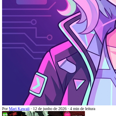
Por
Mari Kawaii
·
12 de junho de 2026
·
4 min de leitura