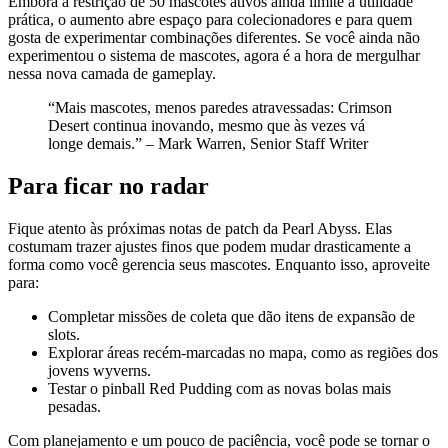
Embora a restrição de 50 mascotes ativos ainda limite a utilidade
prática, o aumento abre espaço para colecionadores e para quem
gosta de experimentar combinações diferentes. Se você ainda não
experimentou o sistema de mascotes, agora é a hora de mergulhar
nessa nova camada de gameplay.
“Mais mascotes, menos paredes atravessadas: Crimson
Desert continua inovando, mesmo que às vezes vá
longe demais.” – Mark Warren, Senior Staff Writer
Para ficar no radar
Fique atento às próximas notas de patch da Pearl Abyss. Elas
costumam trazer ajustes finos que podem mudar drasticamente a
forma como você gerencia seus mascotes. Enquanto isso, aproveite
para:
Completar missões de coleta que dão itens de expansão de
slots.
Explorar áreas recém‑marcadas no mapa, como as regiões dos
jovens wyverns.
Testar o pinball Red Pudding com as novas bolas mais
pesadas.
Com planejamento e um pouco de paciência, você pode se tornar o