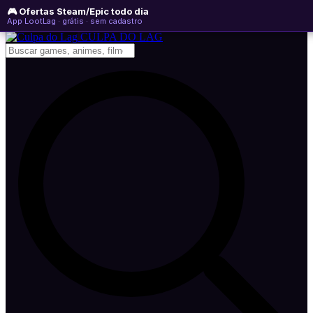
🎮 Ofertas Steam/Epic todo dia
domingo, 09 de agosto de 2026
WhatsApp
Instagram
YouTube
App LootLag · grátis · sem cadastro
Newsletter
CULPA
DO
LAG