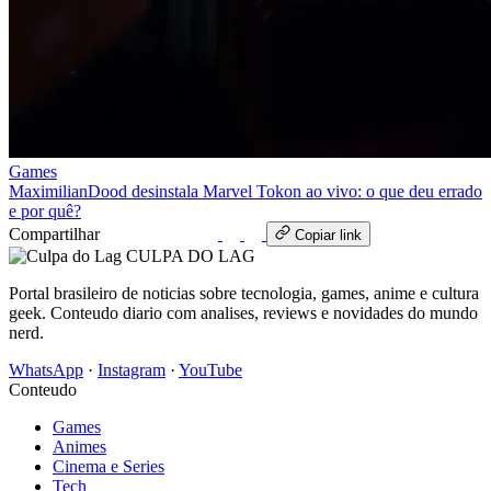
Games
MaximilianDood desinstala Marvel Tokon ao vivo: o que deu errado
e por quê?
Compartilhar
WhatsApp
Copiar link
CULPA
DO
LAG
Portal brasileiro de noticias sobre tecnologia, games, anime e cultura
geek. Conteudo diario com analises, reviews e novidades do mundo
nerd.
WhatsApp
·
Instagram
·
YouTube
Conteudo
Games
Animes
Cinema e Series
Tech