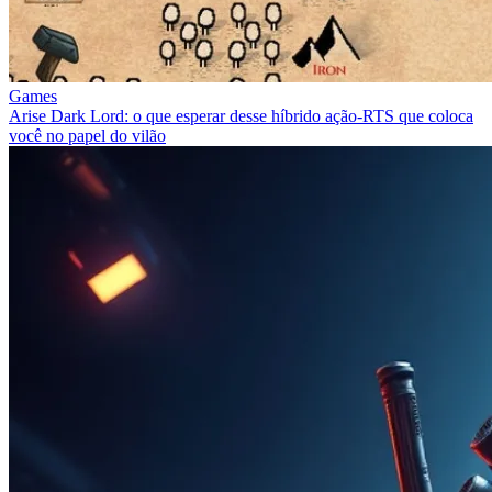
Games
Arise Dark Lord: o que esperar desse híbrido ação‑RTS que coloca
você no papel do vilão