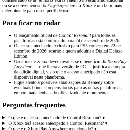
considerando se as 48 horas extras valem o investimento adicional
ou se a conveniência do
Play Anywhere
no Xbox é um fator mais
determinante para o seu perfil de uso.
Para ficar no radar
O lançamento oficial de
Control Resonant
para todas as
plataformas está confirmado para 24 de setembro de 2026.
O acesso antecipado exclusivo para PS5 começa em 22 de
setembro de 2026, restrito a quem adquirir a Digital Deluxe
Edition.
Usuários de Xbox devem avaliar se o benefício do
Xbox Play
Anywhere
— que libera a versão de PC — justifica a compra
da edição digital, visto que o acesso antecipado não está
disponível nesta plataforma.
Fique atento a possíveis atualizações da Remedy sobre
eventuais bônus compensatórios para as outras plataformas,
embora nada tenha sido oficializado até o momento.
Perguntas frequentes
O que é o acesso antecipado de Control Resonant?
▾
O Xbox terá acesso antecipado a Control Resonant?
▾
O que é o Xbox Play Anywhere mencionado?
▾