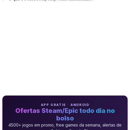
APP GRATIS · ANDROID
Ofertas Steam/Epic todo dia no
bolso
4500+ jogos em promo, free games da semana, alertas de