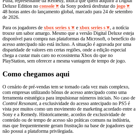
Puha, representante da Remedy, indica que quem adquirir a Digital
Deluxe Edition no
console
da Sony poderá desfrutar do
jogo
48 horas antes do lançamento global, marcado para 24 de setembro
de 2026.
Para os jogadores de
xbox series x
e
xbox series s
, a notícia
trouxe um sabor amargo. Mesmo que a versão Digital Deluxe esteja
disponível para compra nas plataformas da Microsoft, o benefício do
acesso antecipado não está incluso. A situação é agravada por uma
disparidade de valores em certas regiões, onde a edição especial
chega a custar mais caro no ecossistema Xbox do que no
PlayStation, sem oferecer a mesma vantagem de tempo de jogo.
Como chegamos aqui
O cenário de pré-vendas tem se tornado cada vez mais complexo,
com empresas utilizando bônus de acesso antecipado como uma
ferramenta estratégica para impulsionar números iniciais. No caso de
Control Resonant
, a exclusividade do acesso antecipado no PS5 é
vista por muitos como um movimento de marketing acordado entre a
Sony e a Remedy. Historicamente, acordos de exclusividade de
conteúdo ou de tempo de acesso são práticas comuns na indústria,
mas que frequentemente geram frustração na base de jogadores que
não possui a plataforma privilegiada.