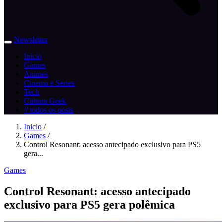
Newsletter
Inicio
Games
Animes
Cinema e Series
Tech
Cultura Geek
// todos os posts
Inicio
/
Games
/
Control Resonant: acesso antecipado exclusivo para PS5
gera...
Games
Control Resonant: acesso antecipado
exclusivo para PS5 gera polêmica