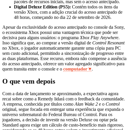
pacotes de recursos iniciais, mas sem o acesso antecipado.
Digital Deluxe Edition (PS5):
Contém todos os itens da
versão Xbox, com a adição crucial do acesso antecipado de
48 horas, começando no dia 22 de setembro de 2026.
Apesar da exclusividade do acesso antecipado no console da Sony,
o ecossistema Xbox possui uma vantagem técnica que pode ser
decisiva para alguns usuários: o programa
Xbox Play Anywhere
.
Isso significa que, ao comprar a versão digital de
Control Resonant
no Xbox, o jogador automaticamente garante uma cópia para PC
sem custo adicional, permitindo a sincronização de progresso entre
as duas plataformas. Esse recurso, embora não compense a ausência
do acesso antecipado, oferece um valor agregado significativo para
quem transita entre o console e o
computador
.
O que vem depois
Com a data de lançamento se aproximando, a expectativa agora
recai sobre como a Remedy lidará com o feedback da comunidade.
A empresa, conhecida por títulos como
Alan Wake 2
e o
Control
original, segue focada em entregar uma experiência que expanda o
universo sobrenatural do Federal Bureau of Control. Para os
jogadores, a decisão de investir na versão Deluxe ou optar pela
Standard agora exige um cálculo de custo-benefício mais rigoroso,