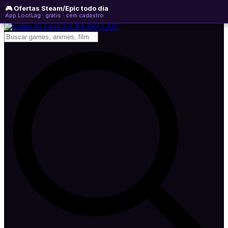
🎮 Ofertas Steam/Epic todo dia
quinta-feira, 06 de agosto de 2026
WhatsApp
Instagram
YouTube
App LootLag · grátis · sem cadastro
Newsletter
CULPA
DO
LAG