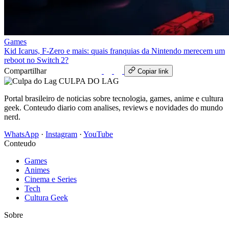
Games
Kid Icarus, F‑Zero e mais: quais franquias da Nintendo merecem um
reboot no Switch 2?
Compartilhar
WhatsApp
Copiar link
CULPA
DO
LAG
Portal brasileiro de noticias sobre tecnologia, games, anime e cultura
geek. Conteudo diario com analises, reviews e novidades do mundo
nerd.
WhatsApp
·
Instagram
·
YouTube
Conteudo
Games
Animes
Cinema e Series
Tech
Cultura Geek
Sobre