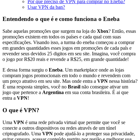
Por que preciso de VPN para comprar no Eneba?
Usar VPN da ban?
Entendendo o que é e como funciona o Eneba
Sabe aquelas promoções que surgem na loja do
Xbox
? Então, essas
promoções existem em todos os países e cada qual com suas
especificações. Visando isso, a turma do eneba começou a comprar
em grandes quantidades esses jogos em promoções de cada país e
revender seus devidos 25 digitos em seu site. Imagina, você compra
o jogo por R$20 reais e revende a R$25, em grande quantidade!
E dessa forma surgiu o
Eneba
. Um marketplace onde as lojas
compram jogos promocionais em todo o mundo e revendem com
um preço atrativo em seu site. Mas onde entra a
VPN
nessa história?
É uma resposta simples, você no
Brasil
não consegue ativar um
jogo que pertence a
Argentina
em sua conta brasileira. É ai que
entra a
VPN
!
O que é VPN?
Uma
VPN
é uma rede privada virtual que permite que você se
conecte a outros dispositivos ou redes através de um túnel
criptografado. Uma
VPN
pode ajudá-lo a proteger sua privacidade,
evitar censura, acessar conteúdo restrito por região e melhorar sua