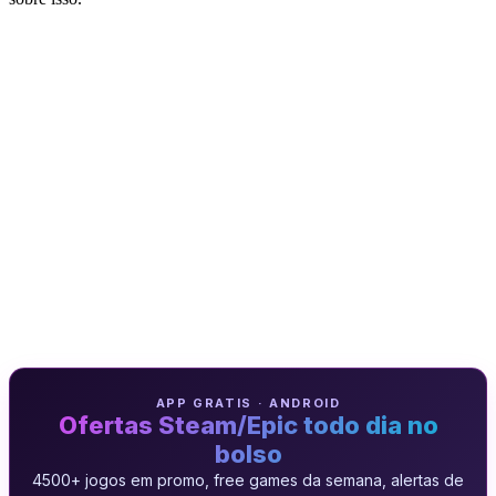
APP GRATIS · ANDROID
Ofertas Steam/Epic todo dia no
bolso
4500+ jogos em promo, free games da semana, alertas de