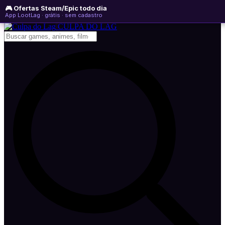
🎮 Ofertas Steam/Epic todo dia
sábado, 08 de agosto de 2026
WhatsApp
Instagram
YouTube
App LootLag · grátis · sem cadastro
Newsletter
CULPA
DO
LAG