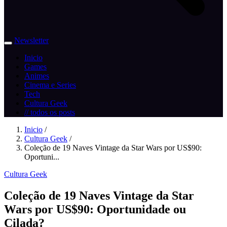
Newsletter
Inicio
Games
Animes
Cinema e Series
Tech
Cultura Geek
// todos os posts
Inicio
/
Cultura Geek
/
Coleção de 19 Naves Vintage da Star Wars por US$90:
Oportuni...
Cultura Geek
Coleção de 19 Naves Vintage da Star
Wars por US$90: Oportunidade ou
Cilada?