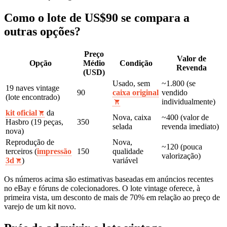
Como o lote de US$90 se compara a
outras opções?
Preço
Valor de
Opção
Médio
Condição
Revenda
(USD)
Usado, sem
~1.800 (se
19 naves vintage
90
caixa original
vendido
(lote encontrado)
individualmente)
kit oficial
da
Nova, caixa
~400 (valor de
Hasbro (19 peças,
350
selada
revenda imediato)
nova)
Reprodução de
Nova,
~120 (pouca
terceiros (
impressão
150
qualidade
valorização)
3d
)
variável
Os números acima são estimativas baseadas em anúncios recentes
no eBay e fóruns de colecionadores. O lote vintage oferece, à
primeira vista, um desconto de mais de 70% em relação ao preço de
varejo de um kit novo.