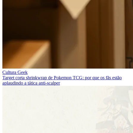
Cultura Geek
Target corta shrinkwrap de Pokemon TCG: por que os fãs estão
aplaudindo a tática anti-scalper