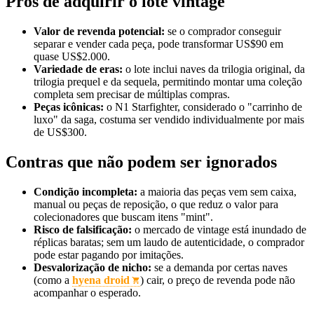
Prós de adquirir o lote vintage
Valor de revenda potencial:
se o comprador conseguir
separar e vender cada peça, pode transformar US$90 em
quase US$2.000.
Variedade de eras:
o lote inclui naves da trilogia original, da
trilogia prequel e da sequela, permitindo montar uma coleção
completa sem precisar de múltiplas compras.
Peças icônicas:
o N1 Starfighter, considerado o "carrinho de
luxo" da saga, costuma ser vendido individualmente por mais
de US$300.
Contras que não podem ser ignorados
Condição incompleta:
a maioria das peças vem sem caixa,
manual ou peças de reposição, o que reduz o valor para
colecionadores que buscam itens "mint".
Risco de falsificação:
o mercado de vintage está inundado de
réplicas baratas; sem um laudo de autenticidade, o comprador
pode estar pagando por imitações.
Desvalorização de nicho:
se a demanda por certas naves
(como a
hyena droid
) cair, o preço de revenda pode não
acompanhar o esperado.