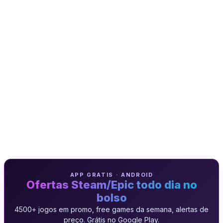
APP GRATIS · ANDROID
Ofertas Steam/Epic todo dia no
bolso
4500+ jogos em promo, free games da semana, alertas de
preço. Grátis no Google Play.