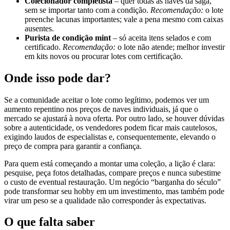
Colecionador completista
– quer todas as naves da saga,
sem se importar tanto com a condição.
Recomendação:
o lote
preenche lacunas importantes; vale a pena mesmo com caixas
ausentes.
Purista de condição mint
– só aceita itens selados e com
certificado.
Recomendação:
o lote não atende; melhor investir
em kits novos ou procurar lotes com certificação.
Onde isso pode dar?
Se a comunidade aceitar o lote como legítimo, podemos ver um
aumento repentino nos preços de naves individuais, já que o
mercado se ajustará à nova oferta. Por outro lado, se houver dúvidas
sobre a autenticidade, os vendedores podem ficar mais cautelosos,
exigindo laudos de especialistas e, consequentemente, elevando o
preço de compra para garantir a confiança.
Para quem está começando a montar uma coleção, a lição é clara:
pesquise, peça fotos detalhadas, compare preços e nunca subestime
o custo de eventual restauração. Um negócio “barganha do século”
pode transformar seu hobby em um investimento, mas também pode
virar um peso se a qualidade não corresponder às expectativas.
O que falta saber