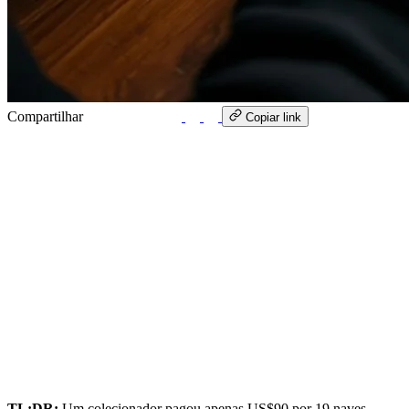
Compartilhar
WhatsApp
Copiar link
TL;DR:
Um colecionador pagou apenas US$90 por 19 naves