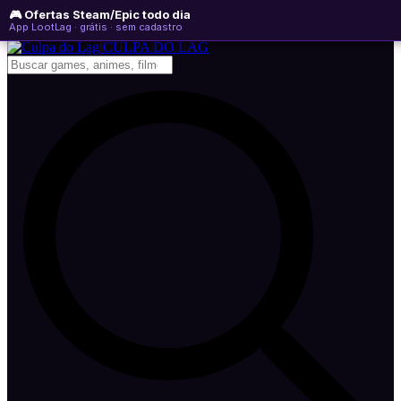
🎮 Ofertas Steam/Epic todo dia
quinta-feira, 06 de agosto de 2026
WhatsApp
Instagram
YouTube
App LootLag · grátis · sem cadastro
Newsletter
CULPA
DO
LAG