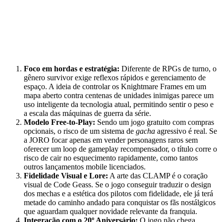
Foco em hordas e estratégia:
Diferente de RPGs de turno, o
gênero survivor exige reflexos rápidos e gerenciamento de
espaço. A ideia de controlar os Knightmare Frames em um
mapa aberto contra centenas de unidades inimigas parece um
uso inteligente da tecnologia atual, permitindo sentir o peso e
a escala das máquinas de guerra da série.
Modelo Free-to-Play:
Sendo um jogo gratuito com compras
opcionais, o risco de um sistema de
gacha
agressivo é real. Se
a JORO focar apenas em vender personagens raros sem
oferecer um loop de gameplay recompensador, o título corre o
risco de cair no esquecimento rapidamente, como tantos
outros lançamentos mobile licenciados.
Fidelidade Visual e Lore:
A arte das CLAMP é o coração
visual de Code Geass. Se o jogo conseguir traduzir o design
dos mechas e a estética dos pilotos com fidelidade, ele já terá
metade do caminho andado para conquistar os fãs nostálgicos
que aguardam qualquer novidade relevante da franquia.
Integração com o 20º Aniversário:
O jogo não chega