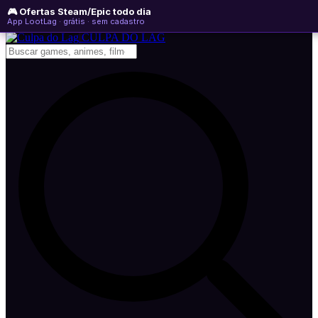
🎮 Ofertas Steam/Epic todo dia
sábado, 08 de agosto de 2026
WhatsApp
Instagram
YouTube
App LootLag · grátis · sem cadastro
Newsletter
CULPA
DO
LAG