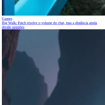
Games
Big Walk: Patch resolve o volume do chat, mas a distância ainda
divide opiniões