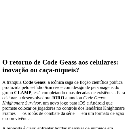
O retorno de Code Geass aos celulares:
inovação ou caça-níqueis?
A franquia
Code Geass
, a icônica saga de ficção científica política
produzida pelo estúdio
Sunrise
e com design de personagens do
grupo
CLAMP
, está completando duas décadas de existência. Para
celebrar, a desenvolvedora
JORO
anunciou
Code Geass
Knightmare Survivor
, um novo jogo para iOS e Android que
promete colocar os jogadores no controle dos lendários Knightmare
Frames — os robôs de combate da série — em um formato de ação
e sobrevivência.
A proposta é clara: enfrentar hordas massivas de inimigos em