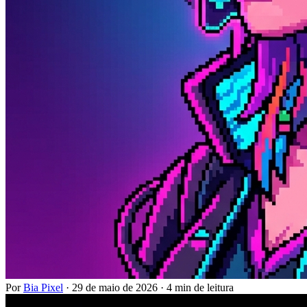
Por
Bia Pixel
·
29 de maio de 2026
·
4 min de leitura