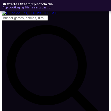
🎮 Ofertas Steam/Epic todo dia
sexta-feira, 07 de agosto de 2026
WhatsApp
Instagram
YouTube
App LootLag · grátis · sem cadastro
Newsletter
CULPA
DO
LAG