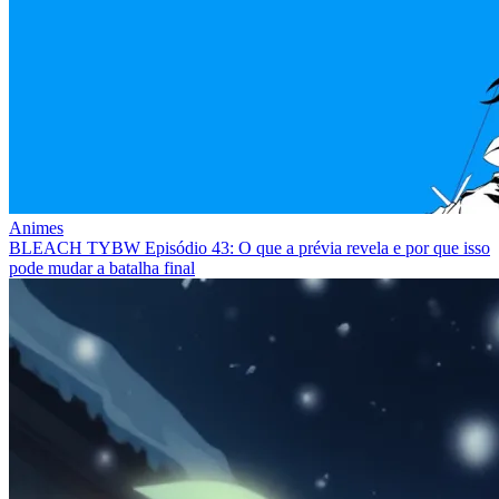
Animes
BLEACH TYBW Episódio 43: O que a prévia revela e por que isso
pode mudar a batalha final