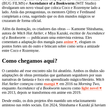
(BUG FILMS) e
Ascendance of a Bookworm
(WIT Studio)
divulgaram um novo visual que coloca Coco e Rozemyne lado a
lado. Atrás das protagonistas, os mentores Qifrey e Ferdinand
completam a cena, sugerindo que os dois mundos mágicos se
cruzaram de forma oficial.
Além da ilustração, os criadores das obras — Kamome Shirahama,
autora de
Witch Hat Atelier
, e Miya Kazuki, escritor de
Ascendance
of a Bookworm
— publicaram uma entrevista extensa. Eles
comentam a adaptação dos mangás para
anime
, elogiam os
pontos fortes um do outro e brincam sobre como seria a amizade
entre Coco e Rozemyne.
Como chegamos aqui?
O caminho até esse encontro não foi aleatório. Ambos os títulos são
adaptações de obras premiadas que ganharam seguidores por suas
narrativas de fantasia e foco em aprendizado mágico/literário.
Witch
Hat Atelier
começou como
mangá
em 2016 na
Morning Two
,
enquanto
Ascendance of a Bookworm
nasceu como
light novel
em 2013, depois se transformou em anime em 2019.
Desde então, os dois projetos têm mantido um relacionamento
amistoso nas redes sociais. Em 2024, Shirahama e Kazuki já haviam