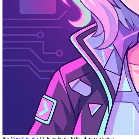
Por
Mari Kawaii
·
13 de junho de 2026
·
4 min de leitura