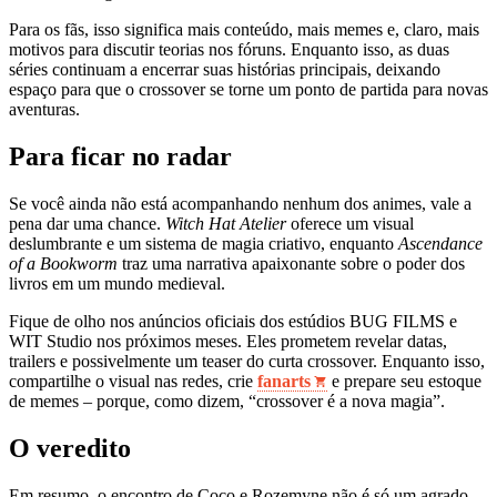
Para os fãs, isso significa mais conteúdo, mais memes e, claro, mais
motivos para discutir teorias nos fóruns. Enquanto isso, as duas
séries continuam a encerrar suas histórias principais, deixando
espaço para que o crossover se torne um ponto de partida para novas
aventuras.
Para ficar no radar
Se você ainda não está acompanhando nenhum dos animes, vale a
pena dar uma chance.
Witch Hat Atelier
oferece um visual
deslumbrante e um sistema de magia criativo, enquanto
Ascendance
of a Bookworm
traz uma narrativa apaixonante sobre o poder dos
livros em um mundo medieval.
Fique de olho nos anúncios oficiais dos estúdios BUG FILMS e
WIT Studio nos próximos meses. Eles prometem revelar datas,
trailers e possivelmente um teaser do curta crossover. Enquanto isso,
compartilhe o visual nas redes, crie
fanarts
e prepare seu estoque
de memes – porque, como dizem, “crossover é a nova magia”.
O veredito
Em resumo, o encontro de Coco e Rozemyne não é só um agrado