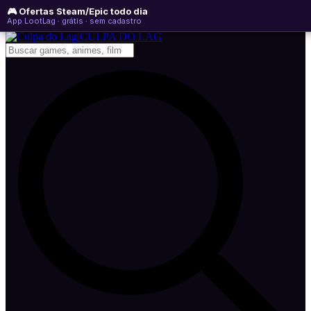
🎮 Ofertas Steam/Epic todo dia
sexta-feira, 07 de agosto de 2026
WhatsApp
Instagram
YouTube
App LootLag · grátis · sem cadastro
Newsletter
CULPA
DO
LAG