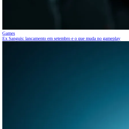
Games
Ex Sanguis: lançamento em setembro e o que muda no gameplay