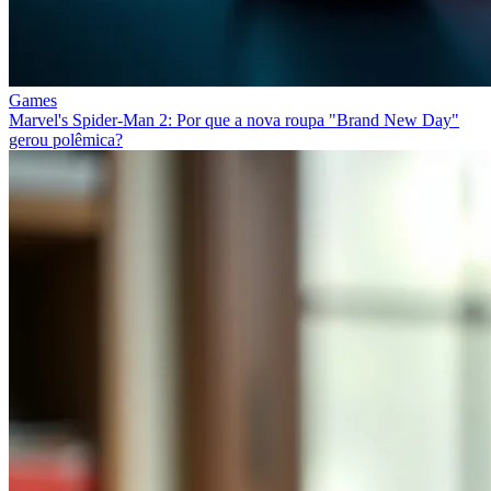
Games
Marvel's Spider-Man 2: Por que a nova roupa "Brand New Day"
gerou polêmica?