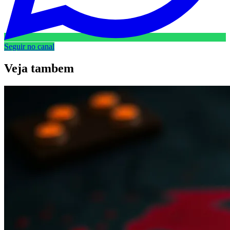
Seguir no canal
Veja
tambem