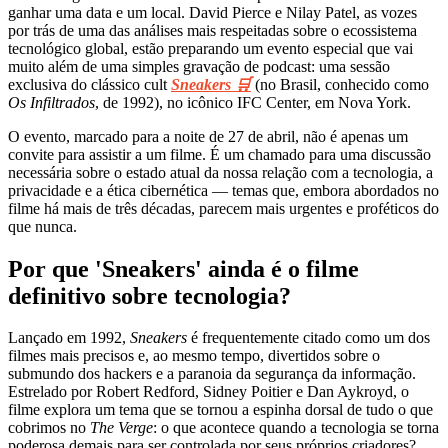
ganhar uma data e um local. David Pierce e Nilay Patel, as vozes
por trás de uma das análises mais respeitadas sobre o ecossistema
tecnológico global, estão preparando um evento especial que vai
muito além de uma simples gravação de podcast: uma sessão
exclusiva do clássico cult
Sneakers 🛒
(no Brasil, conhecido como
Os Infiltrados
, de 1992), no icônico IFC Center, em Nova York.
O evento, marcado para a noite de 27 de abril, não é apenas um
convite para assistir a um filme. É um chamado para uma discussão
necessária sobre o estado atual da nossa relação com a tecnologia, a
privacidade e a ética cibernética — temas que, embora abordados no
filme há mais de três décadas, parecem mais urgentes e proféticos do
que nunca.
Por que 'Sneakers' ainda é o filme
definitivo sobre tecnologia?
Lançado em 1992,
Sneakers
é frequentemente citado como um dos
filmes mais precisos e, ao mesmo tempo, divertidos sobre o
submundo dos hackers e a paranoia da segurança da informação.
Estrelado por Robert Redford, Sidney Poitier e Dan Aykroyd, o
filme explora um tema que se tornou a espinha dorsal de tudo o que
cobrimos no
The Verge
: o que acontece quando a tecnologia se torna
poderosa demais para ser controlada por seus próprios criadores?