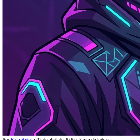
Por
Rafa Bytes
·
02 de abril de 2026
·
5 min de leitura