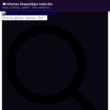
🎮 Ofertas Steam/Epic todo dia
sexta-feira, 07 de agosto de 2026
WhatsApp
Instagram
YouTube
App LootLag · grátis · sem cadastro
Newsletter
CULPA
DO
LAG