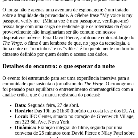
O longa não é apenas uma aventura de espionagem; é um tratado
sobre a fragilidade da privacidade. A célebre frase "My voice is my
passport, verify me" (Minha voz é meu passaporte, verifique-me)
ressoa hoje com uma carga de realidade que os roteiristas da época
provavelmente não imaginariam ser tão comum em nossos
dispositivos móveis. Para David Pierce, anfitrião e editor-at-large do
The Verge
, o filme é um lembrete de que, no jogo da tecnologia, a
linha entre os "mocinhos" e os "vilões" é frequentemente um borrão
cinzento definido por quem detém o acesso aos dados.
Detalhes do encontro: o que esperar da noite
O evento foi estruturado para ser uma experiência imersiva para a
comunidade que sustenta o jornalismo do
The Verge
. O cronograma
foi pensado para equilibrar o entretenimento cinematográfico com a
análise crítica que é a marca registrada do podcast:
Data:
Segunda-feira, 27 de abril.
Horário:
Das 19h às 21h30 (horário da costa leste dos EUA).
Local:
IFC Center, situado no coração de Greenwich Village,
em 323 6th Ave, Nova York.
Dinâmica:
Exibição integral do filme, seguida por uma
conversa de 25 minutos com David Pierce e Nilay Patel sobre