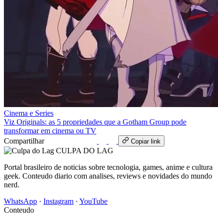
Cinema e Series
Viz Originals: as 5 propriedades que a Gotham Group pode
transformar em cinema ou TV
Compartilhar
WhatsApp
Copiar link
CULPA
DO
LAG
Portal brasileiro de noticias sobre tecnologia, games, anime e cultura
geek. Conteudo diario com analises, reviews e novidades do mundo
nerd.
WhatsApp
·
Instagram
·
YouTube
Conteudo