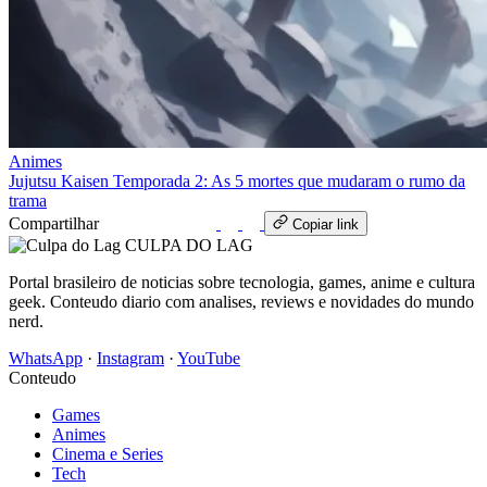
Animes
Jujutsu Kaisen Temporada 2: As 5 mortes que mudaram o rumo da
trama
Compartilhar
WhatsApp
Copiar link
CULPA
DO
LAG
Portal brasileiro de noticias sobre tecnologia, games, anime e cultura
geek. Conteudo diario com analises, reviews e novidades do mundo
nerd.
WhatsApp
·
Instagram
·
YouTube
Conteudo
Games
Animes
Cinema e Series
Tech