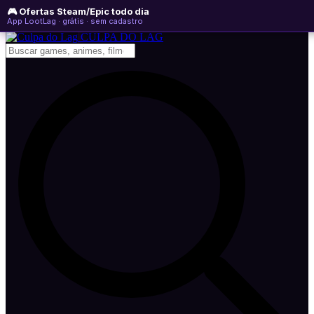
🎮 Ofertas Steam/Epic todo dia
sábado, 08 de agosto de 2026
WhatsApp
Instagram
YouTube
App LootLag · grátis · sem cadastro
Newsletter
CULPA
DO
LAG