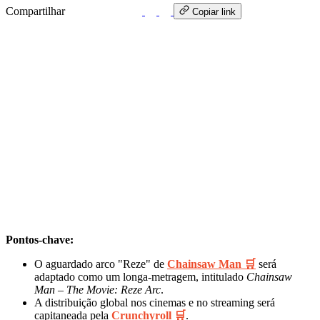
Compartilhar
WhatsApp
Copiar link
Pontos-chave:
O aguardado arco "Reze" de
Chainsaw Man 🛒
será
adaptado como um longa-metragem, intitulado
Chainsaw
Man – The Movie: Reze Arc
.
A distribuição global nos cinemas e no streaming será
capitaneada pela
Crunchyroll 🛒
.