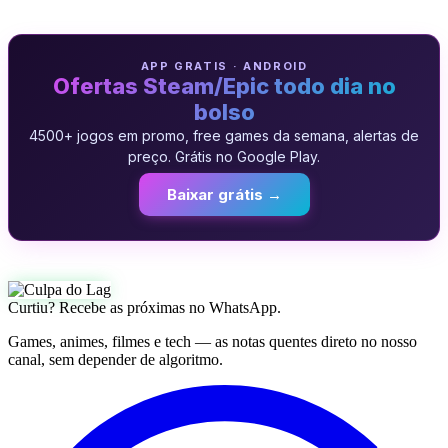
APP GRATIS · ANDROID
Ofertas Steam/Epic todo dia no
bolso
4500+ jogos em promo, free games da semana, alertas de
preço. Grátis no Google Play.
Baixar grátis →
Curtiu? Recebe as próximas no WhatsApp.
Games, animes, filmes e tech — as notas quentes direto no nosso
canal, sem depender de algoritmo.