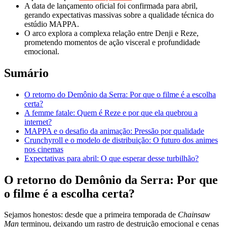
A data de lançamento oficial foi confirmada para abril,
gerando expectativas massivas sobre a qualidade técnica do
estúdio MAPPA.
O arco explora a complexa relação entre Denji e Reze,
prometendo momentos de ação visceral e profundidade
emocional.
Sumário
O retorno do Demônio da Serra: Por que o filme é a escolha
certa?
A femme fatale: Quem é Reze e por que ela quebrou a
internet?
MAPPA e o desafio da animação: Pressão por qualidade
Crunchyroll e o modelo de distribuição: O futuro dos animes
nos cinemas
Expectativas para abril: O que esperar desse turbilhão?
O retorno do Demônio da Serra: Por que
o filme é a escolha certa?
Sejamos honestos: desde que a primeira temporada de
Chainsaw
Man
terminou, deixando um rastro de destruição emocional e cenas