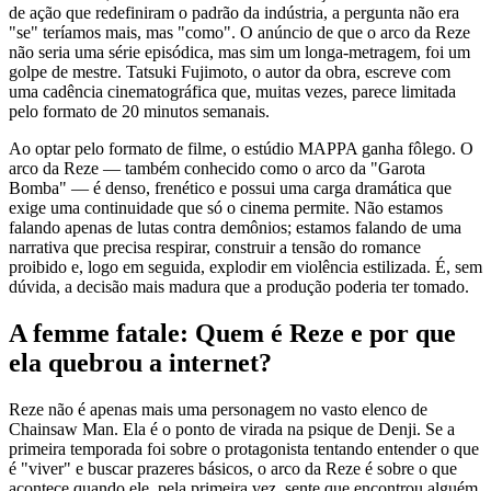
de ação que redefiniram o padrão da indústria, a pergunta não era
"se" teríamos mais, mas "como". O anúncio de que o arco da Reze
não seria uma série episódica, mas sim um longa-metragem, foi um
golpe de mestre. Tatsuki Fujimoto, o autor da obra, escreve com
uma cadência cinematográfica que, muitas vezes, parece limitada
pelo formato de 20 minutos semanais.
Ao optar pelo formato de filme, o estúdio MAPPA ganha fôlego. O
arco da Reze — também conhecido como o arco da "Garota
Bomba" — é denso, frenético e possui uma carga dramática que
exige uma continuidade que só o cinema permite. Não estamos
falando apenas de lutas contra demônios; estamos falando de uma
narrativa que precisa respirar, construir a tensão do romance
proibido e, logo em seguida, explodir em violência estilizada. É, sem
dúvida, a decisão mais madura que a produção poderia ter tomado.
A femme fatale: Quem é Reze e por que
ela quebrou a internet?
Reze não é apenas mais uma personagem no vasto elenco de
Chainsaw Man. Ela é o ponto de virada na psique de Denji. Se a
primeira temporada foi sobre o protagonista tentando entender o que
é "viver" e buscar prazeres básicos, o arco da Reze é sobre o que
acontece quando ele, pela primeira vez, sente que encontrou alguém