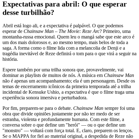
Expectativas para abril: O que esperar
desse turbilhão?
Abril está logo ali, e a expectativa é palpável. O que podemos
esperar de
Chainsaw Man – The Movie: Reze Arc
? Primeiro, uma
montanha-russa emocional. Quem leu o mangá sabe que este arco é
um dos mais dolorosos e, ao mesmo tempo, mais belos de toda a
saga. A forma como o filme lida com a melancolia de Denji e a
tragédia inevitável de Reze definirá o tom para o que virá a seguir na
história.
Espere também por uma trilha sonora que, provavelmente, vai
dominar as playlists de muitos de nós. A música em
Chainsaw Man
não é apenas um acompanhamento; ela é um personagem. Desde os
temas de encerramento icônicos da primeira temporada até a trilha
incidental de Kensuke Ushio, a expectativa é que o filme traga uma
experiência sonora imersiva e perturbadora.
Por fim, preparem-se para o debate.
Chainsaw Man
sempre foi uma
obra que divide opiniões justamente por não ter medo de ser
estranha, violenta e profundamente humana. Com este filme, a
conversa sobre o que define um "herói" — ou o que define um
"monstro" — voltará com força total. E, claro, preparem os lenços.
Se o MAPPA for fiel ao material original, a despedida de Reze não