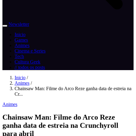
Newsletter
Inicio
Games
Animes
Cinema e Series
Tech
Cultura Geek
// todos os posts
Inicio
/
Animes
/
Chainsaw Man: Filme do Arco Reze ganha data de estreia na
Cr...
Animes
Chainsaw Man: Filme do Arco Reze
ganha data de estreia na Crunchyroll
para abril