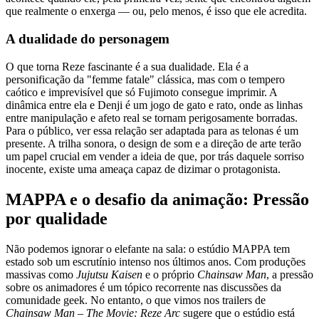
que realmente o enxerga — ou, pelo menos, é isso que ele acredita.
A dualidade do personagem
O que torna Reze fascinante é a sua dualidade. Ela é a
personificação da "femme fatale" clássica, mas com o tempero
caótico e imprevisível que só Fujimoto consegue imprimir. A
dinâmica entre ela e Denji é um jogo de gato e rato, onde as linhas
entre manipulação e afeto real se tornam perigosamente borradas.
Para o público, ver essa relação ser adaptada para as telonas é um
presente. A trilha sonora, o design de som e a direção de arte terão
um papel crucial em vender a ideia de que, por trás daquele sorriso
inocente, existe uma ameaça capaz de dizimar o protagonista.
MAPPA e o desafio da animação: Pressão
por qualidade
Não podemos ignorar o elefante na sala: o estúdio MAPPA tem
estado sob um escrutínio intenso nos últimos anos. Com produções
massivas como
Jujutsu Kaisen
e o próprio
Chainsaw Man
, a pressão
sobre os animadores é um tópico recorrente nas discussões da
comunidade geek. No entanto, o que vimos nos trailers de
Chainsaw Man – The Movie: Reze Arc
sugere que o estúdio está