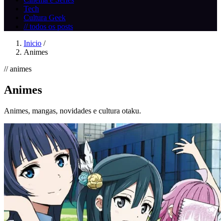
Tech
Cultura Geek
// todos os posts
Inicio
/
Animes
// animes
Animes
Animes, mangas, novidades e cultura otaku.