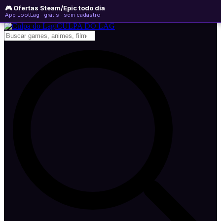
🎮 Ofertas Steam/Epic todo dia
sexta-feira, 07 de agosto de 2026
WhatsApp
Instagram
YouTube
App LootLag · grátis · sem cadastro
Newsletter
CULPA
DO
LAG