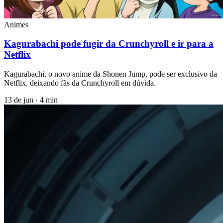
Animes
Kagurabachi pode fugir da Crunchyroll e ir para a
Netflix
Kagurabachi, o novo anime da Shonen Jump, pode ser exclusivo da
Netflix, deixando fãs da Crunchyroll em dúvida.
13 de jun
·
4 min