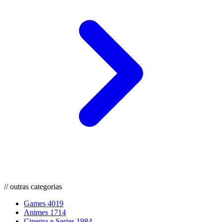
// outras categorias
Games
4019
Animes
1714
Cinema e Series
1984