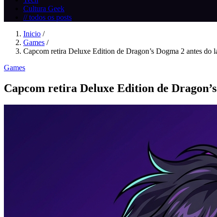
Cultura Geek
// todos os posts
Inicio
/
Games
/
Capcom retira Deluxe Edition de Dragon’s Dogma 2 antes do la
Games
Capcom retira Deluxe Edition de Dragon’s