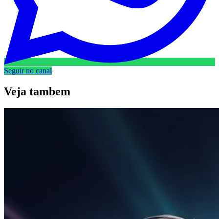
Seguir no canal
Veja
tambem