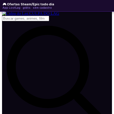
🎮 Ofertas Steam/Epic todo dia
sexta-feira, 07 de agosto de 2026
WhatsApp
Instagram
YouTube
App LootLag · grátis · sem cadastro
Newsletter
CULPA
DO
LAG