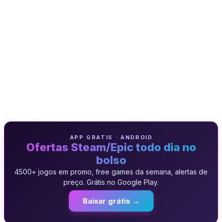
APP GRATIS · ANDROID
Ofertas Steam/Epic todo dia no
bolso
4500+ jogos em promo, free games da semana, alertas de
preço. Grátis no Google Play.
Baixar grátis →