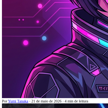
Por
Yumi Tanaka
·
21 de maio de 2026
·
4 min de leitura