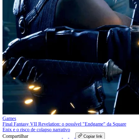
Games
Final Fantasy VII Revelation: o possível "Endgame" da Square
Enix e o risco de colapso narrativo
Compartilhar
WhatsApp
Copiar link