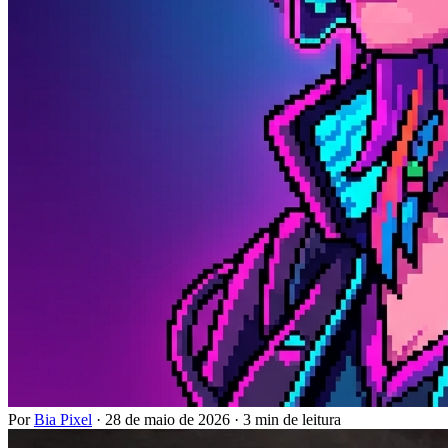
Por
Bia Pixel
·
28 de maio de 2026
·
3 min de leitura