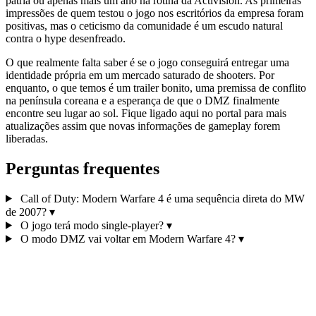
pátria ou apenas mais um ano na rotina da Activision. As primeiras
impressões de quem testou o jogo nos escritórios da empresa foram
positivas, mas o ceticismo da comunidade é um escudo natural
contra o hype desenfreado.
O que realmente falta saber é se o jogo conseguirá entregar uma
identidade própria em um mercado saturado de shooters. Por
enquanto, o que temos é um trailer bonito, uma premissa de conflito
na península coreana e a esperança de que o DMZ finalmente
encontre seu lugar ao sol. Fique ligado aqui no portal para mais
atualizações assim que novas informações de gameplay forem
liberadas.
Perguntas frequentes
Call of Duty: Modern Warfare 4 é uma sequência direta do MW
de 2007?
▾
O jogo terá modo single-player?
▾
O modo DMZ vai voltar em Modern Warfare 4?
▾