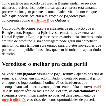
como parte de um acordo de fusão, a Bungie ainda não revelou
números precisos. Isso pode indicar que a empresa está tentando
preservar a imagem perante a comunidade, evitando um choque de
mídia que poderia acelerar a migração de jogadores para
concorrentes como
warframe
ou
Outriders
.
Outro ponto de comparação é a estratégia de
incubação
que a
Bungie citou. Enquanto a Epic investe em startups externas ao
Unreal Engine, a Bungie parece estar testando ideias internas ainda
em fase de protótipo. Essa abordagem pode gerar um “pipeline”
mais longo, mas também abre espaço para projetos inovadores que
podem atrair o público brasileiro, que tem histórico de apoiar títulos
de nicho.
Vereditos: o melhor pra cada perfil
Se você é um
jugador casual
que joga Destiny 2 apenas nos fins de
semana, a notícia tem impacto limitado: o conteúdo principal já foi
entregue e o jogo continuará online. Já os
hardcores
que
acompanham cada meta‑evento podem sentir a falta de novos
raids
e de suporte técnico mais rápido. Por fim, os
colecionadores
e
streamers
devem ficar atentos ao possível desaparecimento de
merch oficial
e ao risco de menos oportunidades de parceria.