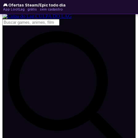
🎮 Ofertas Steam/Epic todo dia
quarta-feira, 05 de agosto de 2026
WhatsApp
Instagram
YouTube
App LootLag · grátis · sem cadastro
Newsletter
CULPA
DO
LAG