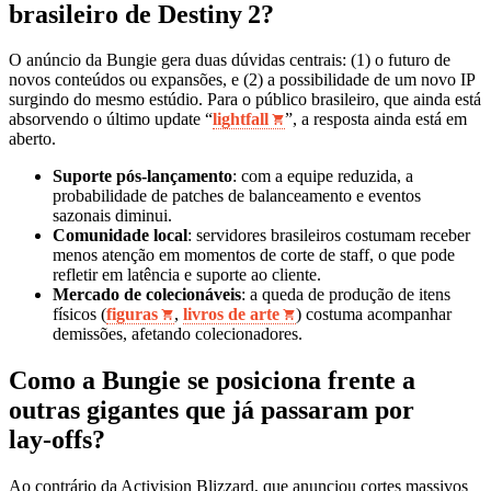
brasileiro de Destiny 2?
O anúncio da Bungie gera duas dúvidas centrais: (1) o futuro de
novos conteúdos ou expansões, e (2) a possibilidade de um novo IP
surgindo do mesmo estúdio. Para o público brasileiro, que ainda está
absorvendo o último update “
lightfall
”, a resposta ainda está em
aberto.
Suporte pós‑lançamento
: com a equipe reduzida, a
probabilidade de patches de balanceamento e eventos
sazonais diminui.
Comunidade local
: servidores brasileiros costumam receber
menos atenção em momentos de corte de staff, o que pode
refletir em latência e suporte ao cliente.
Mercado de colecionáveis
: a queda de produção de itens
físicos (
figuras
,
livros de arte
) costuma acompanhar
demissões, afetando colecionadores.
Como a Bungie se posiciona frente a
outras gigantes que já passaram por
lay‑offs?
Ao contrário da Activision Blizzard, que anunciou cortes massivos