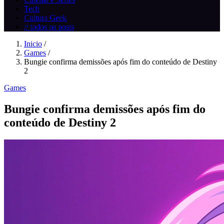
Tech
Cultura Geek
// todos os posts
Inicio
/
Games
/
Bungie confirma demissões após fim do conteúdo de Destiny
2
Games
Bungie confirma demissões após fim do
conteúdo de Destiny 2