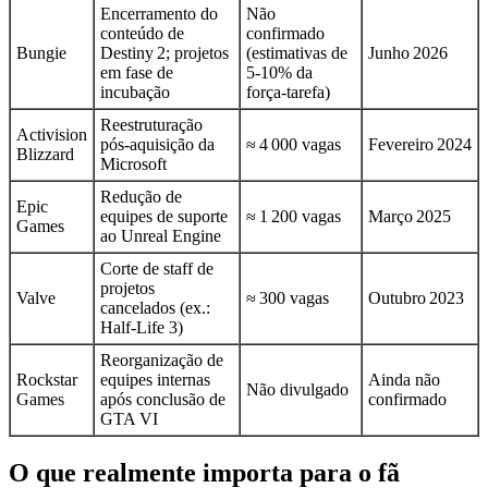
Encerramento do
Não
conteúdo de
confirmado
Bungie
Destiny 2; projetos
(estimativas de
Junho 2026
em fase de
5‑10% da
incubação
força‑tarefa)
Reestruturação
Activision
pós‑aquisição da
≈ 4 000 vagas
Fevereiro 2024
Blizzard
Microsoft
Redução de
Epic
equipes de suporte
≈ 1 200 vagas
Março 2025
Games
ao Unreal Engine
Corte de staff de
projetos
Valve
≈ 300 vagas
Outubro 2023
cancelados (ex.:
Half‑Life 3)
Reorganização de
Rockstar
equipes internas
Ainda não
Não divulgado
Games
após conclusão de
confirmado
GTA VI
O que realmente importa para o fã