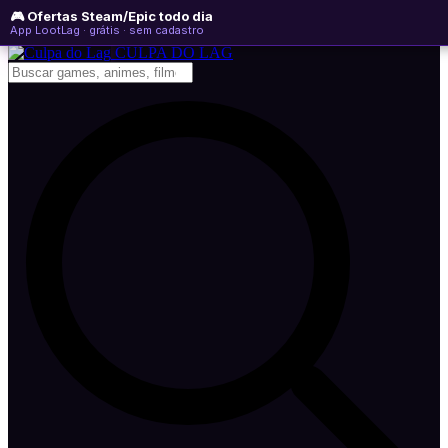
🎮 Ofertas Steam/Epic todo dia
domingo, 09 de agosto de 2026
WhatsApp
Instagram
YouTube
App LootLag · grátis · sem cadastro
Newsletter
CULPA
DO
LAG