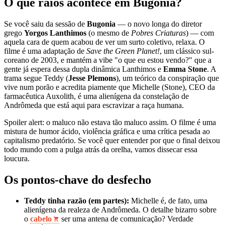
O que raios acontece em Bugonia?
Se você saiu da sessão de
Bugonia
— o novo longa do diretor
grego
Yorgos Lanthimos
(o mesmo de
Pobres Criaturas
) — com
aquela cara de quem acabou de ver um surto coletivo, relaxa. O
filme é uma adaptação de
Save the Green Planet!
, um clássico sul-
coreano de 2003, e mantém a vibe "o que eu estou vendo?" que a
gente já espera dessa dupla dinâmica Lanthimos e
Emma Stone
. A
trama segue Teddy (
Jesse Plemons
), um teórico da conspiração que
vive num porão e acredita piamente que Michelle (Stone), CEO da
farmacêutica Auxolith, é uma alienígena da constelação de
Andrômeda que está aqui para escravizar a raça humana.
Spoiler alert: o maluco não estava tão maluco assim. O filme é uma
mistura de humor ácido, violência gráfica e uma crítica pesada ao
capitalismo predatório. Se você quer entender por que o final deixou
todo mundo com a pulga atrás da orelha, vamos dissecar essa
loucura.
Os pontos-chave do desfecho
Teddy tinha razão (em partes):
Michelle é, de fato, uma
alienígena da realeza de Andrômeda. O detalhe bizarro sobre
o
cabelo
ser uma antena de comunicação? Verdade