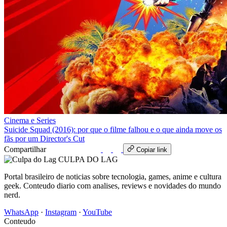
Cinema e Series
Suicide Squad (2016): por que o filme falhou e o que ainda move os
fãs por um Director's Cut
Compartilhar
WhatsApp
Copiar link
CULPA
DO
LAG
Portal brasileiro de noticias sobre tecnologia, games, anime e cultura
geek. Conteudo diario com analises, reviews e novidades do mundo
nerd.
WhatsApp
·
Instagram
·
YouTube
Conteudo