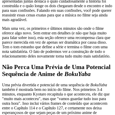
apresentadas juntas destaca o quão cuidadosamente a história foi
construída e o quão longe os dois chegaram desde o encontro e indo
para suas confissões. Falando em suas confissões, você pode querer
reassistir essas cenas exatas para que a música no filme seja ainda
mais agradável.
Mais uma vez, os primeiros e últimos minutos são onde o filme
oferece algo novo. Sem entrar em detalhes (e não que haja muito
para falar sobre isso), esta seção oferece uma recompensa clara que
parece merecida em vez de apenas ser dramática por causa disso.
Tem o tom estranho que define a série e termina o filme com uma
nota satisfatória. O fato de podermos ver a construção de todo o
relacionamento deles novamente torna tudo muito mais satisfatório.
Não Perca Uma Prévia de Uma Potencial
Sequência de Anime de
BokuYaba
Uma prévia divertida e potencial de uma sequência de
BokuYaba
também é mostrada bem no início do filme. Nos primeiros 3-4
minutos, enquanto Kyotaro recapitula o que aconteceu, ele diz que
"muito mais aconteceu", mas que "vamos guardar tudo isso para
outra hora". Isso inclui vários frames de conteúdo que acontecem
entre o Capítulo 114 e o Capítulo 127, e certamente nos deixa
esperançosos de que sejam peças de um próximo anime de