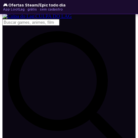
🎮 Ofertas Steam/Epic todo dia
sexta-feira, 07 de agosto de 2026
WhatsApp
Instagram
YouTube
App LootLag · grátis · sem cadastro
Newsletter
CULPA
DO
LAG