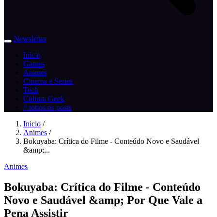
Newsletter
Inicio
Games
Animes
Cinema e Series
Tech
Cultura Geek
// todos os posts
Inicio
/
Animes
/
Bokuyaba: Crítica do Filme - Conteúdo Novo e Saudável
&amp;...
Animes
Bokuyaba: Crítica do Filme - Conteúdo
Novo e Saudável &amp; Por Que Vale a
Pena Assistir