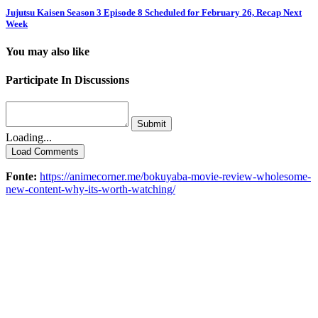
Jujutsu Kaisen Season 3 Episode 8 Scheduled for February 26, Recap Next
Week
You may also like
Participate In Discussions
Submit
Loading...
Load Comments
Fonte:
https://animecorner.me/bokuyaba-movie-review-wholesome-
new-content-why-its-worth-watching/