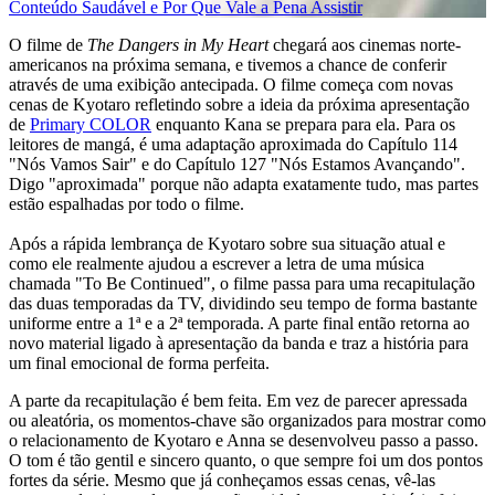
O filme de
The Dangers in My Heart
chegará aos cinemas norte-
americanos na próxima semana, e tivemos a chance de conferir
através de uma exibição antecipada. O filme começa com novas
cenas de Kyotaro refletindo sobre a ideia da próxima apresentação
de
Primary COLOR
enquanto Kana se prepara para ela. Para os
leitores de mangá, é uma adaptação aproximada do Capítulo 114
"Nós Vamos Sair" e do Capítulo 127 "Nós Estamos Avançando".
Digo "aproximada" porque não adapta exatamente tudo, mas partes
estão espalhadas por todo o filme.
Após a rápida lembrança de Kyotaro sobre sua situação atual e
como ele realmente ajudou a escrever a letra de uma música
chamada "To Be Continued", o filme passa para uma recapitulação
das duas temporadas da TV, dividindo seu tempo de forma bastante
uniforme entre a 1ª e a 2ª temporada. A parte final então retorna ao
novo material ligado à apresentação da banda e traz a história para
um final emocional de forma perfeita.
A parte da recapitulação é bem feita. Em vez de parecer apressada
ou aleatória, os momentos-chave são organizados para mostrar como
o relacionamento de Kyotaro e Anna se desenvolveu passo a passo.
O tom é tão gentil e sincero quanto, o que sempre foi um dos pontos
fortes da série. Mesmo que já conheçamos essas cenas, vê-las