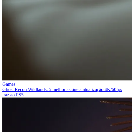
Games
Ghost Recon Wildlands: 5 melhorias que a atualização 4K/60fps
traz ao PS5