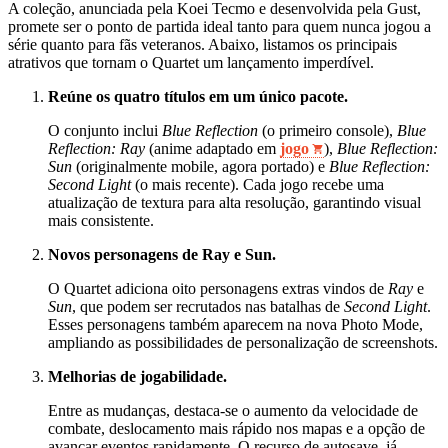
A coleção, anunciada pela Koei Tecmo e desenvolvida pela Gust,
promete ser o ponto de partida ideal tanto para quem nunca jogou a
série quanto para fãs veteranos. Abaixo, listamos os principais
atrativos que tornam o Quartet um lançamento imperdível.
Reúne os quatro títulos em um único pacote.
O conjunto inclui
Blue Reflection
(o primeiro console),
Blue
Reflection: Ray
(anime adaptado em
jogo
),
Blue Reflection:
Sun
(originalmente mobile, agora portado) e
Blue Reflection:
Second Light
(o mais recente). Cada jogo recebe uma
atualização de textura para alta resolução, garantindo visual
mais consistente.
Novos personagens de Ray e Sun.
O Quartet adiciona oito personagens extras vindos de
Ray
e
Sun
, que podem ser recrutados nas batalhas de
Second Light
.
Esses personagens também aparecem na nova Photo Mode,
ampliando as possibilidades de personalização de screenshots.
Melhorias de jogabilidade.
Entre as mudanças, destaca‑se o aumento da velocidade de
combate, deslocamento mais rápido nos mapas e a opção de
avançar eventos rapidamente. O recurso de autosave, já