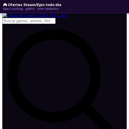
🎮 Ofertas Steam/Epic todo dia
sexta-feira, 07 de agosto de 2026
WhatsApp
Instagram
YouTube
App LootLag · grátis · sem cadastro
Newsletter
CULPA
DO
LAG