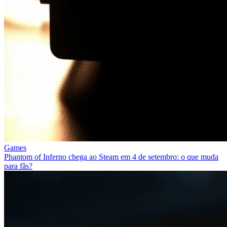
Games
Phantom of Inferno chega ao Steam em 4 de setembro: o que muda
para fãs?