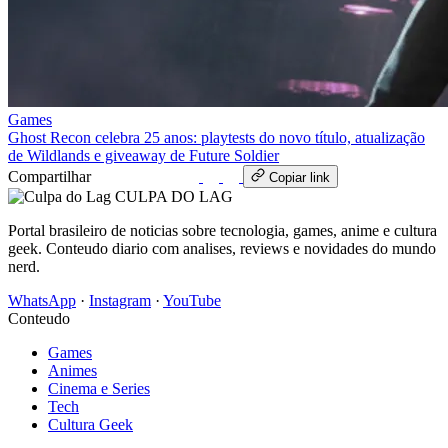
Games
Ghost Recon celebra 25 anos: playtests do novo título, atualização
de Wildlands e giveaway de Future Soldier
Compartilhar
WhatsApp
Copiar link
CULPA
DO
LAG
Portal brasileiro de noticias sobre tecnologia, games, anime e cultura
geek. Conteudo diario com analises, reviews e novidades do mundo
nerd.
WhatsApp
·
Instagram
·
YouTube
Conteudo
Games
Animes
Cinema e Series
Tech
Cultura Geek