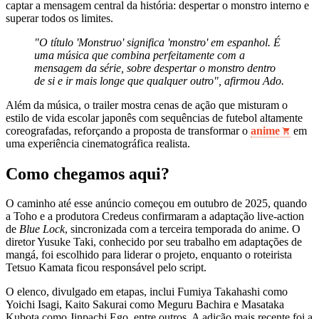
captar a mensagem central da história: despertar o monstro interno e
superar todos os limites.
"O título 'Monstruo' significa 'monstro' em espanhol. É
uma música que combina perfeitamente com a
mensagem da série, sobre despertar o monstro dentro
de si e ir mais longe que qualquer outro", afirmou Ado.
Além da música, o trailer mostra cenas de ação que misturam o
estilo de vida escolar japonês com sequências de futebol altamente
coreografadas, reforçando a proposta de transformar o
anime
em
uma experiência cinematográfica realista.
Como chegamos aqui?
O caminho até esse anúncio começou em outubro de 2025, quando
a Toho e a produtora Credeus confirmaram a adaptação live-action
de
Blue Lock
, sincronizada com a terceira temporada do anime. O
diretor Yusuke Taki, conhecido por seu trabalho em adaptações de
mangá, foi escolhido para liderar o projeto, enquanto o roteirista
Tetsuo Kamata ficou responsável pelo script.
O elenco, divulgado em etapas, inclui Fumiya Takahashi como
Yoichi Isagi, Kaito Sakurai como Meguru Bachira e Masataka
Kubota como Jinpachi Ego, entre outros. A adição mais recente foi a