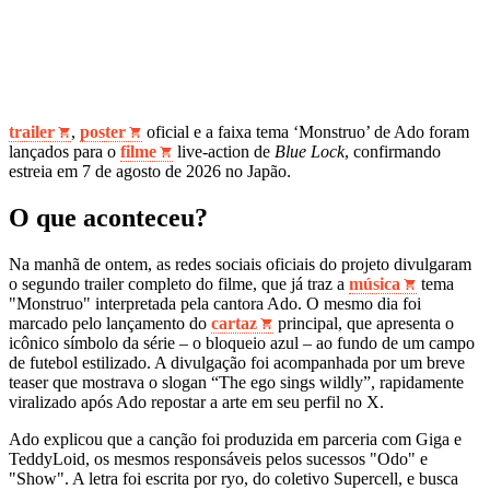
trailer
,
poster
oficial e a faixa tema ‘Monstruo’ de Ado foram
lançados para o
filme
live-action de
Blue Lock
, confirmando
estreia em 7 de agosto de 2026 no Japão.
O que aconteceu?
Na manhã de ontem, as redes sociais oficiais do projeto divulgaram
o segundo trailer completo do filme, que já traz a
música
tema
"Monstruo" interpretada pela cantora Ado. O mesmo dia foi
marcado pelo lançamento do
cartaz
principal, que apresenta o
icônico símbolo da série – o bloqueio azul – ao fundo de um campo
de futebol estilizado. A divulgação foi acompanhada por um breve
teaser que mostrava o slogan “The ego sings wildly”, rapidamente
viralizado após Ado repostar a arte em seu perfil no X.
Ado explicou que a canção foi produzida em parceria com Giga e
TeddyLoid, os mesmos responsáveis pelos sucessos "Odo" e
"Show". A letra foi escrita por ryo, do coletivo Supercell, e busca