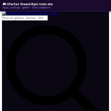
🎮 Ofertas Steam/Epic todo dia
sábado, 08 de agosto de 2026
WhatsApp
Instagram
YouTube
App LootLag · grátis · sem cadastro
Newsletter
CULPA
DO
LAG