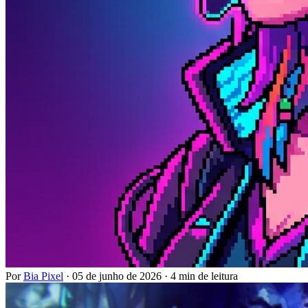
Por
Bia Pixel
·
05 de junho de 2026
·
4 min de leitura